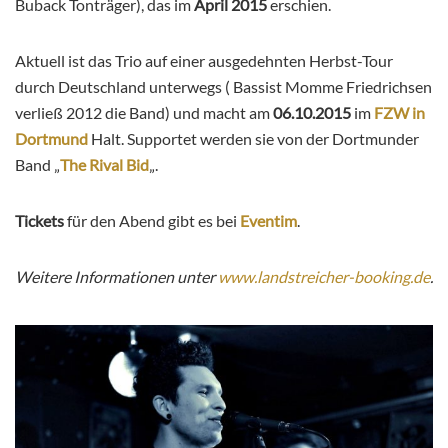
Buback Tonträger), das im
April 2015
erschien.
Aktuell ist das Trio auf einer ausgedehnten Herbst-Tour
durch Deutschland unterwegs ( Bassist Momme Friedrichsen
verließ 2012 die Band) und macht am
06.10.2015
im
FZW in
Dortmund
Halt. Supportet werden sie von der Dortmunder
Band „
The Rival Bid
„.
Tickets
für den Abend gibt es bei
Eventim
.
Weitere Informationen unter
www.landstreicher-booking.de
.