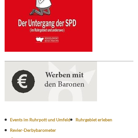
Events im Ruhrpott und Umfeld
Ruhrgebiet erleben
Revier-Derbybarometer