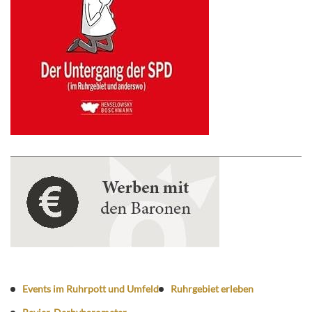
Events im Ruhrpott und Umfeld
Ruhrgebiet erleben