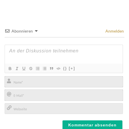
Abonnieren
Anmelden
{}
[+]
Name*
E-
Mail*
Webseite