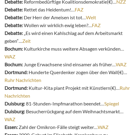
Debatte:
Reformbedürftige Koalitionsdemokratie(€)…
NZZ
Debatte:
Rettet das Heidentum!…
FAZ
Debatte:
Der Herr der Ameisen ist tot…
Welt
Debatte:
Wollen wir wirklich ewig leben?…
FAZ
Debatte:
„Es wird einen Kahlschlag auf dem Arbeitsmarkt
geben“…
Zeit
Bochum:
Kulturkirche muss weitere Absagen verkünden…
WAZ
Bochum:
Junge Erwachsene sind einsamer als früher…
WAZ
Dortmund:
Hunderte Querdenker zogen über den Wall(€)…
Ruhr Nachrichten
Dortmund:
Kultur-Kita plant Projekt mit Künstlern(€)…
Ruhr
Nachrichten
Duisburg:
81-Stunden-Impfmarathon beendet…
Spiegel
Duisburg:
Besucherrückgang auf dem Weihnachtsmarkt…
WAZ
Essen:
Zahl der Omikron-Fälle steigt weiter…
WAZ
Essen:
3000. Geburt im Elisabeth-Krankenhaus zu