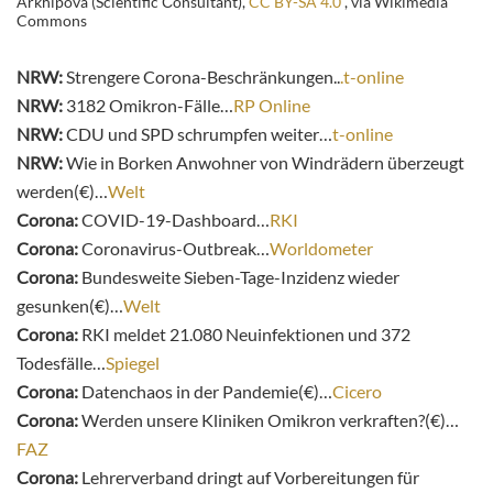
Arkhipova (Scientific Сonsultant),
CC BY-SA 4.0
, via Wikimedia
Commons
NRW:
Strengere Corona-Beschränkungen..
.t-online
NRW:
3182 Omikron-Fälle…
RP Online
NRW:
CDU und SPD schrumpfen weiter…
t-online
NRW:
Wie in Borken Anwohner von Windrädern überzeugt
werden(€)…
Welt
Corona:
COVID-19-Dashboard…
RKI
Corona:
Coronavirus-Outbreak…
Worldometer
Corona:
Bundesweite Sieben-Tage-Inzidenz wieder
gesunken(€)…
Welt
Corona:
RKI meldet 21.080 Neuinfektionen und 372
Todesfälle…
Spiegel
Corona:
Datenchaos in der Pandemie(€)…
Cicero
Corona:
Werden unsere Kliniken Omikron verkraften?(€)…
FAZ
Corona:
Lehrerverband dringt auf Vorbereitungen für