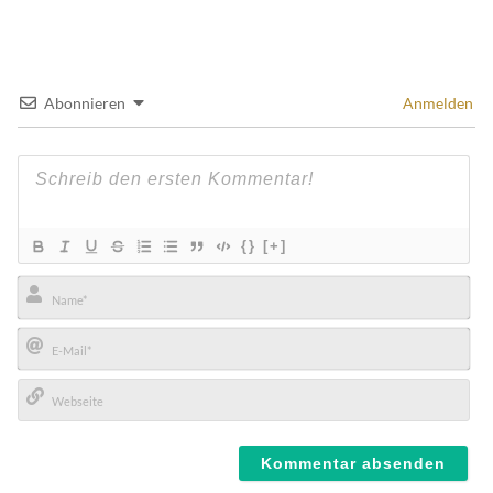
Abonnieren
Anmelden
{}
[+]
Name*
E-
Mail*
Webseite