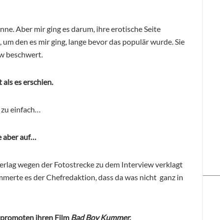
ne. Aber mir ging es darum, ihre erotische Seite
, um den es mir ging, lange bevor das populär wurde. Sie
ew beschwert.
 als es erschien.
 zu einfach…
e aber auf…
erlag wegen der Fotostrecke zu dem Interview verklagt
mmerte es der Chefredaktion, dass da was nicht ganz in
d promoten ihren Film
Bad Boy Kummer.