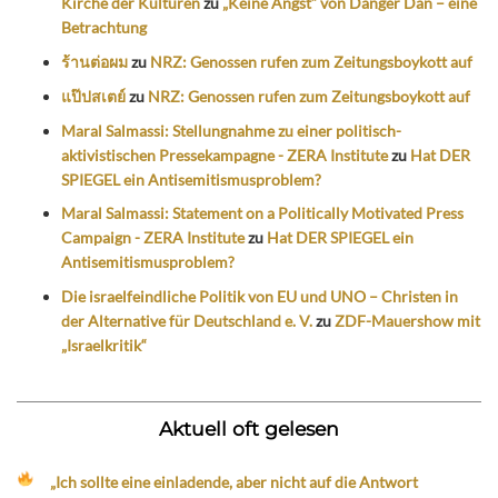
Kirche der Kulturen
zu
„Keine Angst“ von Danger Dan – eine
Betrachtung
ร้านต่อผม
zu
NRZ: Genossen rufen zum Zeitungsboykott auf
แป๊ปสเตย์
zu
NRZ: Genossen rufen zum Zeitungsboykott auf
Maral Salmassi: Stellungnahme zu einer politisch-
aktivistischen Pressekampagne - ZERA Institute
zu
Hat DER
SPIEGEL ein Antisemitismusproblem?
Maral Salmassi: Statement on a Politically Motivated Press
Campaign - ZERA Institute
zu
Hat DER SPIEGEL ein
Antisemitismusproblem?
Die israelfeindliche Politik von EU und UNO – Christen in
der Alternative für Deutschland e. V.
zu
ZDF-Mauershow mit
„Israelkritik“
Aktuell oft gelesen
„Ich sollte eine einladende, aber nicht auf die Antwort