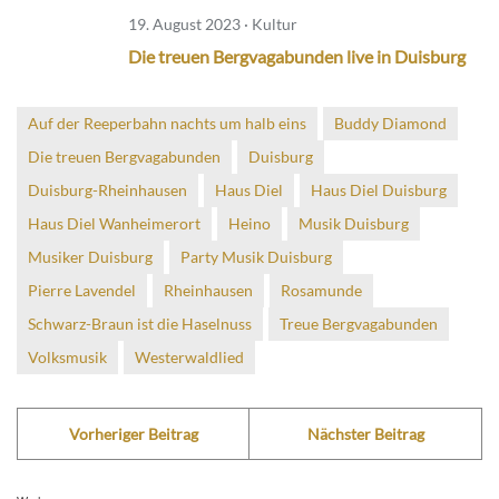
19. August 2023 · Kultur
Die treuen Bergvagabunden live in Duisburg
Auf der Reeperbahn nachts um halb eins
Buddy Diamond
Die treuen Bergvagabunden
Duisburg
Duisburg-Rheinhausen
Haus Diel
Haus Diel Duisburg
Haus Diel Wanheimerort
Heino
Musik Duisburg
Musiker Duisburg
Party Musik Duisburg
Pierre Lavendel
Rheinhausen
Rosamunde
Schwarz-Braun ist die Haselnuss
Treue Bergvagabunden
Volksmusik
Westerwaldlied
Vorheriger Beitrag
Nächster Beitrag