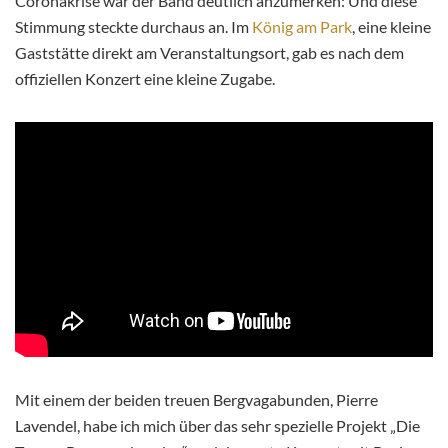
Coronakrise war der Band deutlich anzumerken: Und diese
Stimmung steckte durchaus an. Im
König am Park
, eine kleine
Gaststätte direkt am Veranstaltungsort, gab es nach dem
offiziellen Konzert eine kleine Zugabe.
Mit einem der beiden treuen Bergvagabunden, Pierre
Lavendel, habe ich mich über das sehr spezielle Projekt „Die