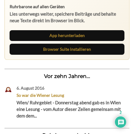
Nichts mehr verpassen
Die Ruhrbarone-App bringt den Blog aufs Handy. Die
Browser Suite hält dich am Desktop auf dem Laufenden.
App herunterladen
Browser Suite installieren
Vor zehn Jahren...
6. August 2016
So war die Wiener Lesung
Wien/ Ruhrgebiet - Donnerstag abend gab es in Wien
eine Lesung - vom Autor dieser Zeilen gemeinsam mit
2
dem dem...