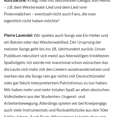
Ruhrbarone:
Kriegt man mit bestimmten Liedgut von Heino
– z.B. dem Westerwald-Lied und dem Lied vom
Polenmädchen – eventuell nicht auch Fans, die man
eigentlich nicht haben möchte?
Pierre Lavendel:
Wir spielen auch Songs wie Ein Heller und
ein Batzen oder das Westerwaldlied. Der Ursprung der
meisten Songs geht bis ins 18. Jahrhundert zurück. Unser
Publikum rekrutiert sich meist aus feierwütigen trinkfesten
Spaßvögeln. Ich würde mir manchmal schon wünschen das
die Leute sich mehr mit den Liedern auseinandersetzen und
merken das die Songs rein gar nichts mit Deutschtümelei
oder gar falsch interpretiertem Patriotismus zu tun haben.
Wir haben mehr und mehr totalen Spaß an alten deutschen
Volksliedern aus der Studenten-/Jugend- und
Arbeiterbewegung. Allerdings spielen wir bei Kneipengigs
auch viele Instrumentals und Rockabillstücke aus den 50er
&60er Jahren. Auch Punk. Wir kommen ja beide eher vom