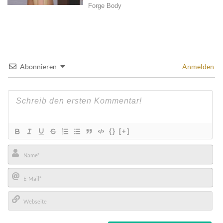
Abonnieren
Anmelden
{}
[+]
Name*
E-
Mail*
Webseite