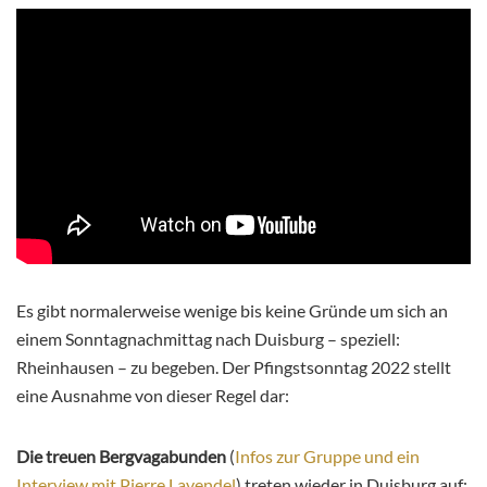
Es gibt normalerweise wenige bis keine Gründe um sich an
einem Sonntagnachmittag nach Duisburg – speziell:
Rheinhausen – zu begeben. Der Pfingstsonntag 2022 stellt
eine Ausnahme von dieser Regel dar:
Die treuen Bergvagabunden
(
Infos zur Gruppe und ein
Interview mit Pierre Lavendel
) treten wieder in Duisburg auf: