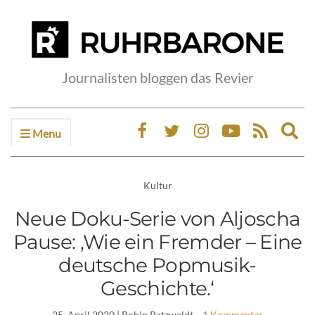
Journalisten bloggen das Revier
Menu
Ex
sea
fo
Kultur
Neue Doku-Serie von Aljoscha
Pause: ‚Wie ein Fremder – Eine
deutsche Popmusik-
Geschichte.‘
25. April 2020
| Robin Patzwaldt
1 Kommentar