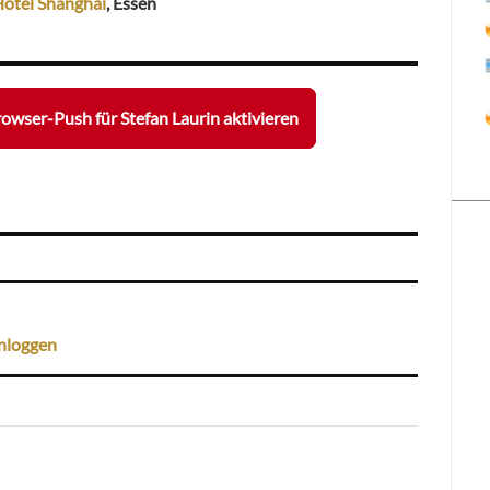
otel Shanghai
, Essen
owser-Push für Stefan Laurin aktivieren
nloggen