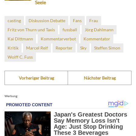
Seele
casting
Diskussion Debatte
Fans
Frau
Fritz von Thurn und Taxis
fussball
Jörg Dahlmann
Kai Dittmann
Kommentarverbot
Kommentator
Kritik
Marcel Reif
Reporter
Sky
Steffen Simon
Wolff C. Fuss
Vorheriger Beitrag
Nächster Beitrag
Werbung