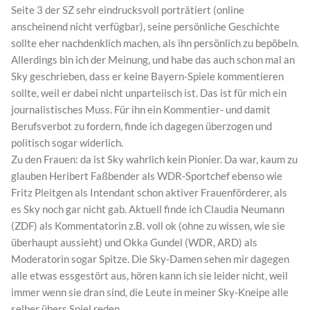
Seite 3 der SZ sehr eindrucksvoll porträtiert (online
anscheinend nicht verfügbar), seine persönliche Geschichte
sollte eher nachdenklich machen, als ihn persönlich zu bepöbeln.
Allerdings bin ich der Meinung, und habe das auch schon mal an
Sky geschrieben, dass er keine Bayern-Spiele kommentieren
sollte, weil er dabei nicht unparteiisch ist. Das ist für mich ein
journalistisches Muss. Für ihn ein Kommentier- und damit
Berufsverbot zu fordern, finde ich dagegen überzogen und
politisch sogar widerlich.
Zu den Frauen: da ist Sky wahrlich kein Pionier. Da war, kaum zu
glauben Heribert Faßbender als WDR-Sportchef ebenso wie
Fritz Pleitgen als Intendant schon aktiver Frauenförderer, als
es Sky noch gar nicht gab. Aktuell finde ich Claudia Neumann
(ZDF) als Kommentatorin z.B. voll ok (ohne zu wissen, wie sie
überhaupt aussieht) und Okka Gundel (WDR, ARD) als
Moderatorin sogar Spitze. Die Sky-Damen sehen mir dagegen
alle etwas essgestört aus, hören kann ich sie leider nicht, weil
immer wenn sie dran sind, die Leute in meiner Sky-Kneipe alle
selber übers Spiel reden.