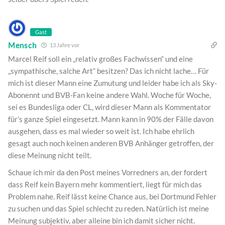
Gast
Mensch
13 Jahre vor
Marcel Reif soll ein „relativ großes Fachwissen“ und eine
„sympathische, salche Art“ besitzen? Das ich nicht lache… Für
mich ist dieser Mann eine Zumutung und leider habe ich als Sky-
Abonennt und BVB-Fan keine andere Wahl. Woche für Woche,
sei es Bundesliga oder CL, wird dieser Mann als Kommentator
für’s ganze Spiel eingesetzt. Mann kann in 90% der Fälle davon
ausgehen, dass es mal wieder so weit ist. Ich habe ehrlich
gesagt auch noch keinen anderen BVB Anhänger getroffen, der
diese Meinung nicht teilt.
Schaue ich mir da den Post meines Vorredners an, der fordert
dass Reif kein Bayern mehr kommentiert, liegt für mich das
Problem nahe. Reif lässt keine Chance aus, bei Dortmund Fehler
zu suchen und das Spiel schlecht zu reden. Natürlich ist meine
Meinung subjektiv, aber alleine bin ich damit sicher nicht.