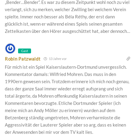
„Bender…Bender“. Es war zu diesem Zeitpunkt wohl noch zu viel
verlangt, sich zu merken, welcher Zwilling bei welchem Verein
spielte. Immer noch besser als Béla Réthy, der erst dann
glücklich ist, wenn er während eines Spiels seinen gesamten
Zettelkasten über den Hörer ausgeschüttet hat, aber dennoch…
Gast
Robin Patzwaldt
13 Jahre vor
Für mich ist ein Spiel Kaiserslautern-Dortmund unvergesslich.
Kommentator damals: Wilfried Mohren. Das muss in den
1990ern gewesen sein. Trotzdem erinnere ich mich noch genau,
dass der ganze Saal immer wieder erregt aufsprang und sich
total ärgerte, da Mohren offenkundig Kaiserslautern in seinen
Kommentaren bevorzugte. Etliche Dortmunder Spieler (ich
meine mich an Andy Möller zu erinnern) wurden auf dem
Betzenberg ständig umgetreten, Mohren verharmloste die
Aggressivität der Lauterer Spieler aber so arg, dass es keinen
der Anwesenden bei mir vor dem TV kalt lies.