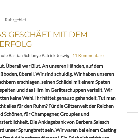
Ruhrgebiet
DAS GESCHÄFT MIT DEM
ERFOLG
hule Bastian Schlange Patrick Joswig
11 Kommentare
ut. Überall war Blut. An unseren Händen, auf dem
ßboden, überall. Wir sind schuldig. Wir haben unseren
chbarn erschlagen, seinen Schädel mit einem Spaten
spalten und das Hirn im Geräteschuppen verteilt. Wir
tten keine Wahl. Ihr hättet genauso gehandelt. Tut man
cht alles für den Ruhm? Für die Glitzerwelt der Reichen
d Schönen, für Champagner, Groupies und
sterblichkeit. Die Anklagebank von Barbara Salesch
rd unser Sprungbrett sein. Wir waren bei einem Casting
r Produktionsfirma filmpool. Ein Erlebnisbericht von