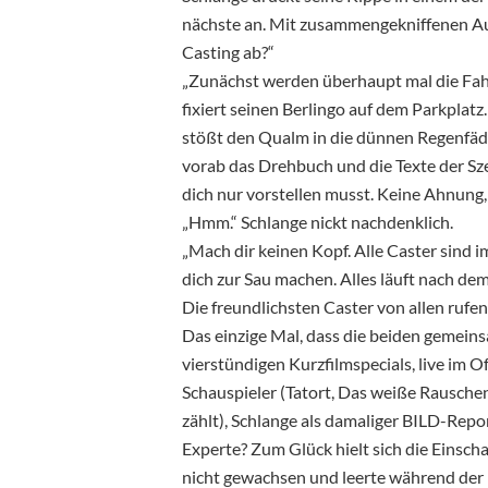
nächste an. Mit zusammengekniffenen Aug
Casting ab?“
„Zunächst werden überhaupt mal die Fahrt
fixiert seinen Berlingo auf dem Parkplatz
stößt den Qualm in die dünnen Regenfäde
vorab das Drehbuch und die Texte der Szen
dich nur vorstellen musst. Keine Ahnung
„Hmm.“ Schlange nickt nachdenklich.
„Mach dir keinen Kopf. Alle Caster sind 
dich zur Sau machen. Alles läuft nach dem P
Die freundlichsten Caster von allen rufe
Das einzige Mal, dass die beiden gemeins
vierstündigen Kurzfilmspecials, live im O
Schauspieler (Tatort, Das weiße Rauschen, 
zählt), Schlange als damaliger BILD-Rep
Experte? Zum Glück hielt sich die Einsc
nicht gewachsen und leerte während der 