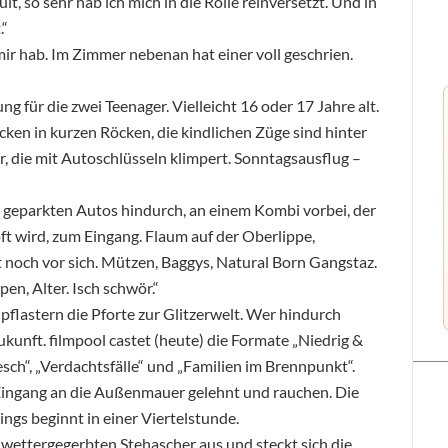
lt, so sehr hab ich mich in die Rolle reinversetzt. Und in
.“
r mir hab. Im Zimmer nebenan hat einer voll geschrien.
g für die zwei Teenager. Vielleicht 16 oder 17 Jahre alt.
ecken in kurzen Röcken, die kindlichen Züge sind hinter
 die mit Autoschlüsseln klimpert. Sonntagsausflug –
 geparkten Autos hindurch, an einem Kombi vorbei, der
t wird, zum Eingang. Flaum auf der Oberlippe,
t noch vor sich. Mützen, Baggys, Natural Born Gangstaz.
en, Alter. Isch schwör.“
flastern die Pforte zur Glitzerwelt. Wer hindurch
Zukunft. filmpool castet (heute) die Formate „Niedrig &
esch“, „Verdachtsfälle“ und „Familien im Brennpunkt“.
ingang an die Außenmauer gelehnt und rauchen. Die
gs beginnt in einer Viertelstunde.
 wettergegerbten Stehascher aus und steckt sich die