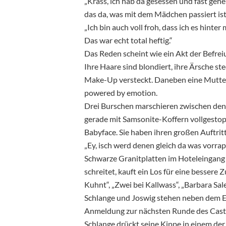
„Krass, ich hab da gesessen und fast geheu
das da, was mit dem Mädchen passiert ist
„Ich bin auch voll froh, dass ich es hinte
Das war echt total heftig.“
Das Reden scheint wie ein Akt der Befreiun
Ihre Haare sind blondiert, ihre Ärsche st
Make-Up versteckt. Daneben eine Mutter,
powered by emotion.
Drei Burschen marschieren zwischen den
gerade mit Samsonite-Koffern vollgestopf
Babyface. Sie haben ihren großen Auftrit
„Ey, isch werd denen gleich da was vorrapp
Schwarze Granitplatten im Hoteleingang p
schreitet, kauft ein Los für eine bessere 
Kuhnt“, „Zwei bei Kallwass“, „Barbara Sal
Schlange und Joswig stehen neben dem E
Anmeldung zur nächsten Runde des Castin
Schlange drückt seine Kippe in einem der