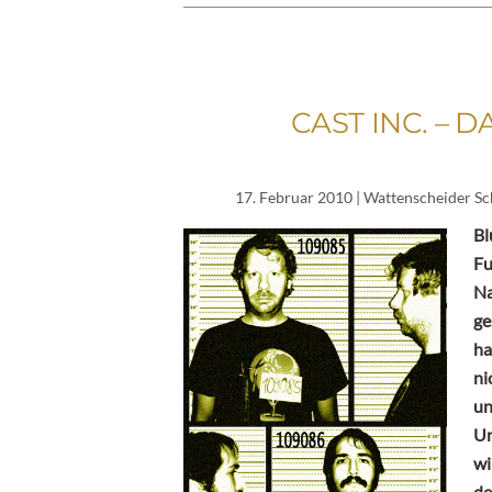
CAST INC. – 
17. Februar 2010
| Wattenscheider Sc
Bl
Fu
Na
ge
ha
ni
un
Un
wi
de