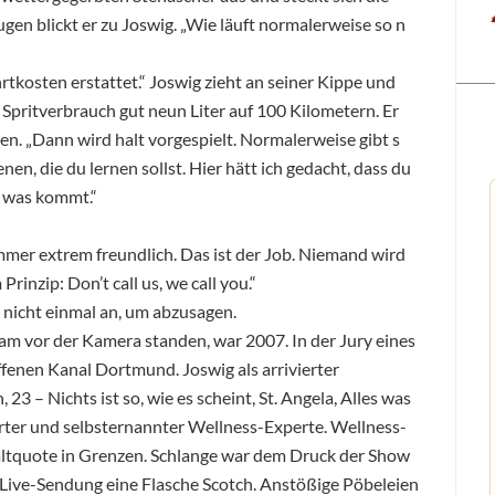
en blickt er zu Joswig. „Wie läuft normalerweise so n
kosten erstattet.“ Joswig zieht an seiner Kippe und
. Spritverbrauch gut neun Liter auf 100 Kilometern. Er
n. „Dann wird halt vorgespielt. Normalerweise gibt s
en, die du lernen sollst. Hier hätt ich gedacht, dass du
, was kommt.“
immer extrem freundlich. Das ist der Job. Niemand wird
rinzip: Don’t call us, we call you.“
n nicht einmal an, um abzusagen.
am vor der Kamera standen, war 2007. In der Jury eines
ffenen Kanal Dortmund. Joswig als arrivierter
23 – Nichts ist so, wie es scheint, St. Angela, Alles was
orter und selbsternannter Wellness-Experte. Wellness-
haltquote in Grenzen. Schlange war dem Druck der Show
Live-Sendung eine Flasche Scotch. Anstößige Pöbeleien