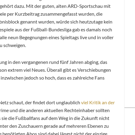
ehört dazu. Mit der guten, alten ARD-Sportschau mit
piele per Kurzbeitrag zusammengefasst wurden, die
ebnisblock genannt wurden, würde sich heutzutage kein
spiele aus der Fußball-Bundesliga gab es damals noch
 alle neun Begegnungen eines Spieltags live und in voller
zu schweigen.
tung in den vergangenen rund fünf Jahren abging, das
Saison extrem viel Neues. Überall gibt es Verschiebungen
inzwischen jedoch so hoch, dass es zahlreiche Fans
etz schaut, der findet dort unglaublich
viel Kritik an der
ime und die anderen aktuellen Rechteinhaber sollten
 sie die Fußballfans auf dem Weg in die Zukunft nicht
 unter den Zuschauern gerade auf mehreren Ebenen zu
 benötigten Abos sind dabei längst nicht der einzige