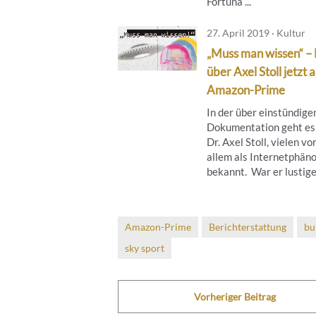
Fortuna ...
27. April 2019 · Kultur
„Muss man wissen“ – 
über Axel Stoll jetzt 
Amazon-Prime
In der über einstündige
Dokumentation geht es
Dr. Axel Stoll, vielen vo
allem als Internetphä
bekannt. War er lustiger
Amazon-Prime
Berichterstattung
bu
sky sport
Vorheriger Beitrag