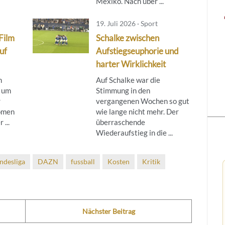
Mexiko. Nach über ...
19. Juli 2026 · Sport
Film
Schalke zwischen
auf
Aufstiegseuphorie und
harter Wirklichkeit
n
Auf Schalke war die
 um
Stimmung in den
r
vergangenen Wochen so gut
nomen
wie lange nicht mehr. Der
 ...
überraschende
Wiederaufstieg in die ...
ndesliga
DAZN
fussball
Kosten
Kritik
Nächster Beitrag