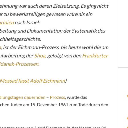
hmung war auch deren Zielsetzung. Es ging nicht
er zu bewerkstelligen gewesen wäre als ein
tinien
nach Israel:
rbeitung und Dokumentation der Systematik des
chheitsgeschichte.
n
, ist der Eichmann-Prozess bis heute wohl die am
ufarbeitung der
Shoa
, gefolgt von den
Frankfurter
danek-Prozessen
.
 Mossad fasst Adolf Eichmann
)
dlungstagen dauernden – Prozess
, wurde das
chen Juden am 15. Dezember 1961 zum Tode durch den
dengesuchen von Adolf Eichmann, in der Nacht vom 31.