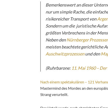
Bemerkenswert an dieser Unterne
nur um simple Rache, die einfach
risikoreicher Transport von
Argen
Sondern um die juristische Aufa
größten Verbrechens in der Mens
Neben den
Nürnberger Prozesse
meisten beachtete gerichtliche A
Auschwitzprozessen
und den
Maj
(Ruhrbarone:
11. Mai 1960 – Der
Nach einem spektakulären – 121 Verhan
Mastermind des Mordes an den europäis
Strang verurteilt.
Das Urteil wurde, nach abgelehnten Gna