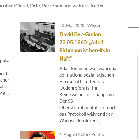
 über Kürzel, Orte, Personen und weitere Treffer
23. Mai 2020 · Wissen
David Ben-Gurion,
23.05.1960: „Adolf
Eichmann ist bereits in
Haft“
appte
Adolf Eichman war, während
enst
der nationalsozialistischen
echer
Herrschaft, Leiter des
chte
„Judenreferats“ im
ai ...
Reichssicherheitshauptamt.
Der SS-
Obersturmbannführer führte
das Protokoll während der
Wannseekonferenz, ...
6. August 2026 · Politik