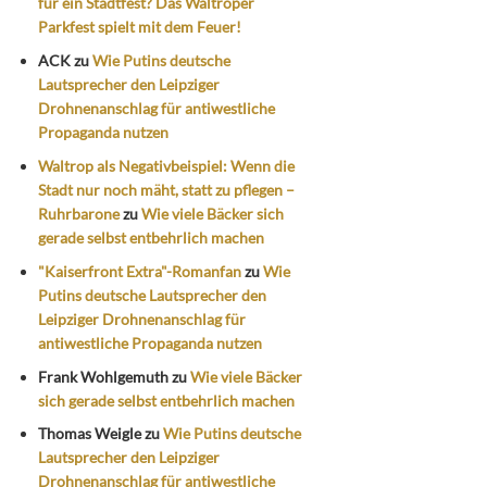
für ein Stadtfest? Das Waltroper
Parkfest spielt mit dem Feuer!
ACK
zu
Wie Putins deutsche
Lautsprecher den Leipziger
Drohnenanschlag für antiwestliche
Propaganda nutzen
Waltrop als Negativbeispiel: Wenn die
Stadt nur noch mäht, statt zu pflegen –
Ruhrbarone
zu
Wie viele Bäcker sich
gerade selbst entbehrlich machen
"Kaiserfront Extra"-Romanfan
zu
Wie
Putins deutsche Lautsprecher den
Leipziger Drohnenanschlag für
antiwestliche Propaganda nutzen
Frank Wohlgemuth
zu
Wie viele Bäcker
sich gerade selbst entbehrlich machen
Thomas Weigle
zu
Wie Putins deutsche
Lautsprecher den Leipziger
Drohnenanschlag für antiwestliche