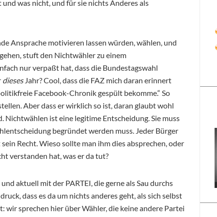
t und was nicht, und für sie nichts Anderes als
nde Ansprache motivieren lassen würden, wählen, und
gehen, stuft den Nichtwähler zu einem
nfach nur verpaßt hat, dass die Bundestagswahl
r
dieses
Jahr? Cool, dass die FAZ mich daran erinnert
t politikfreie Facebook-Chronik gespült bekomme.“ So
llen. Aber dass er wirklich so ist, daran glaubt wohl
. Nichtwählen ist eine legitime Entscheidung. Sie muss
ahlentscheidung begründet werden muss. Jeder Bürger
ist sein Recht. Wieso sollte man ihm dies absprechen, oder
ht verstanden hat, was er da tut?
, und aktuell mit der PARTEI, die gerne als Sau durchs
ruck, dass es da um nichts anderes geht, als sich selbst
st: wir sprechen hier über Wähler, die keine andere Partei