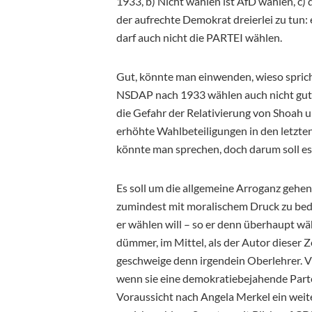
1933, b) Nicht wählen ist AfD wählen, c
der aufrechte Demokrat dreierlei zu tun:
darf auch nicht die PARTEI wählen.
Gut, könnte man einwenden, wieso spri
NSDAP nach 1933 wählen auch nicht gut
die Gefahr der Relativierung von Shoah 
erhöhte Wahlbeteiligungen in den letzten
könnte man sprechen, doch darum soll es 
Es soll um die allgemeine Arroganz gehen
zumindest mit moralischem Druck zu bede
er wählen will – so er denn überhaupt wä
dümmer, im Mittel, als der Autor dieser 
geschweige denn irgendein Oberlehrer. Vie
wenn sie eine demokratiebejahende Partei
Voraussicht nach Angela Merkel ein weite