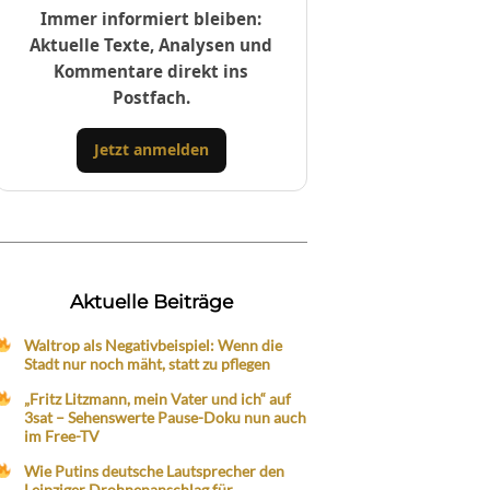
Immer informiert bleiben:
Aktuelle Texte, Analysen und
Kommentare direkt ins
Postfach.
Jetzt anmelden
Aktuelle Beiträge
Waltrop als Negativbeispiel: Wenn die
Stadt nur noch mäht, statt zu pflegen
„Fritz Litzmann, mein Vater und ich“ auf
3sat – Sehenswerte Pause-Doku nun auch
im Free-TV
Wie Putins deutsche Lautsprecher den
Leipziger Drohnenanschlag für