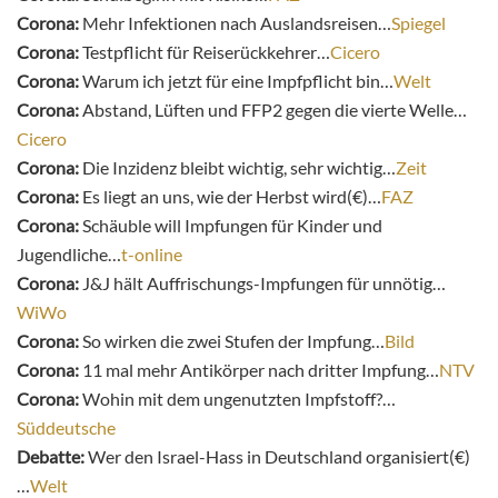
Corona:
M
ehr Infektionen nach Auslandsreisen…
Spiegel
Corona:
Testpflicht für Reiserückkehrer…
Cicero
Corona:
Warum ich jetzt für eine Impfpflicht bin…
Welt
Corona:
Abstand, Lüften und FFP2 gegen die vierte Welle…
Cicero
Corona:
Die Inzidenz bleibt wichtig, sehr wichtig…
Zeit
Corona:
Es liegt an uns, wie der Herbst wird(€)…
FAZ
Corona:
Schäuble will Impfungen für Kinder und
Jugendliche…
t-online
Corona:
J&J hält Auffrischungs-Impfungen für unnötig…
WiWo
Corona:
So wirken die zwei Stufen der Impfung…
Bild
Corona:
11 mal mehr Antikörper nach dritter Impfung…
NTV
Corona:
Wohin mit dem ungenutzten Impfstoff?…
Süddeutsche
Debatte:
Wer den Israel-Hass in Deutschland organisiert(€)
…
Welt