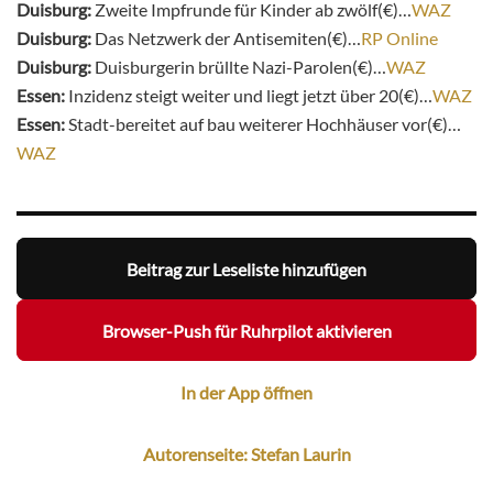
Duisburg:
Zweite Impfrunde für Kinder ab zwölf(€)…
WAZ
Duisburg:
Das Netzwerk der Antisemiten(€)…
RP Online
Duisburg:
Duisburgerin brüllte Nazi-Parolen(€)…
WAZ
Essen:
Inzidenz steigt weiter und liegt jetzt über 20(€)…
WAZ
Essen:
Stadt-bereitet auf bau weiterer Hochhäuser vor(€)…
WAZ
Beitrag zur Leseliste hinzufügen
Browser-Push für Ruhrpilot aktivieren
In der App öffnen
Autorenseite: Stefan Laurin