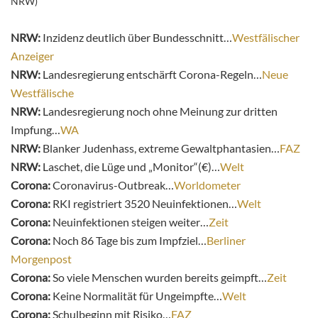
NRW)
NRW:
Inzidenz deutlich über Bundesschnitt…
Westfälischer
Anzeiger
NRW:
Landesregierung entschärft Corona-Regeln…
Neue
Westfälische
NRW:
Landesregierung noch ohne Meinung zur dritten
Impfung…
WA
NRW:
Blanker Judenhass, extreme Gewaltphantasien…
FAZ
NRW:
Laschet, die Lüge und „Monitor“(€)…
Welt
Corona:
Coronavirus-Outbreak…
Worldometer
Corona:
RKI registriert 3520 Neuinfektionen…
Welt
Corona:
Neuinfektionen steigen weiter…
Zeit
Corona:
Noch 86 Tage bis zum Impfziel…
Berliner
Morgenpost
Corona:
So viele Menschen wurden bereits geimpft…
Zeit
Corona:
Keine Normalität für Ungeimpfte…
Welt
Corona:
Schulbeginn mit Risiko…
FAZ