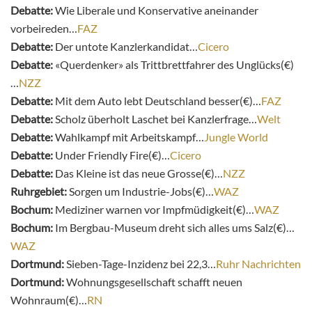
Debatte:
Wie Liberale und Konservative aneinander
vorbeireden…
FAZ
Debatte:
Der untote Kanzlerkandidat…
Cicero
Debatte:
«Querdenker» als Trittbrettfahrer des Unglücks(€)
…
NZZ
Debatte:
Mit dem Auto lebt Deutschland besser(€)…
FAZ
Debatte:
Scholz überholt Laschet bei Kanzlerfrage…
Welt
Debatte:
Wahlkampf mit Arbeitskampf…
Jungle World
Debatte:
Under Friendly Fire(€)…
Cicero
Debatte:
Das Kleine ist das neue Grosse(€)…
NZZ
Ruhrgebiet:
Sorgen um Industrie-Jobs(€)…
WAZ
Bochum:
Mediziner warnen vor Impfmüdigkeit(€)…
WAZ
Bochum:
Im Bergbau-Museum dreht sich alles ums Salz(€)…
WAZ
Dortmund:
Sieben-Tage-Inzidenz bei 22,3…
Ruhr Nachrichten
Dortmund:
Wohnungsgesellschaft schafft neuen
Wohnraum(€)…
RN