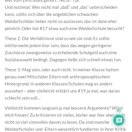
was vom Zentralabi gehört? Nicht? Tja.
Und nochmal: Wer nicht mal „daß“ und „das“ unterscheiden
kann, sollte sich über die angeblichen schwachen
Waldorfschüler lieber nicht so auslassen, das ist dann eher
peinlich. Oder hat #17 etwa auch eine Waldorfschule besucht?
These 2: Die Verhältnisse sind so wie sie sind. Es sollte
mittlerweile jedem klar sein, dass das wegen geringerer
Zuschüsse zwangsweise zu erhebende Schulgeld auch eine
Sozialauswahl bedingt. Dagegen ließe sich schnell etwas tun.
These 3: Mag sein, oder auch nicht. In meiner Klasse hatten
genau zwei Mitschüler Eltern mit anthroposophischem
Hintergrund. In anderen Klassen/Schulen mag es anders
aussehen – aber vielleicht erklärt uns #19 ja mal, was daran
schlecht sein soll…
Vielleicht kommen langsam ja mal bessere Argumente? Würd
45
mich freuen! Zu kritisieren ist vieles, bisher war hier aber noch
nicht so viel sinnvolles davon zu lesen. Da sind manche
Waldorfschüler und -Eltern wesentlich fundierter in ihrer Kritik