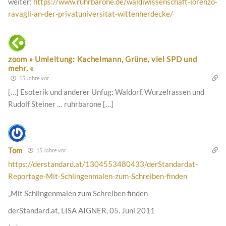
weiter:
https://www.ruhrbarone.de/waldiwissenschaft-lorenzo-
ravagli-an-der-privatuniversitat-wittenherdecke/
zoom » Umleitung: Kachelmann, Grüne, viel SPD und
mehr. «
15 Jahre vor
[…] Esoterik und anderer Unfug: Waldorf, Wurzelrassen und
Rudolf Steiner … ruhrbarone […]
Tom
15 Jahre vor
https://derstandard.at/1304553480433/derStandardat-
Reportage-Mit-Schlingenmalen-zum-Schreiben-finden
„Mit Schlingenmalen zum Schreiben finden
derStandard.at, LISA AIGNER, 05. Juni 2011