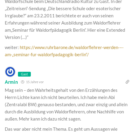
Waldorfschule beim Deutschlandradio Kultur zu Gast. In der
„Zeitreisen“-Sendung „Die bessere Schule oder esoterischer
Irrglaube?“ am 23.2.2011 berichtete er auch von seinen
Erfahrungen während seiner Ausbildung zum Waldorflehrer
am„Seminar für Waldorfpädagogik Berlin“. Hier eine Extended
Version (…)“
weiter:
https://www.ruhrbarone.de/waldorflehrer-werden-–-
am-„seminar-fur-waldorfpadagogik-berlin“/
Gast
Armin
15 Jahre vor
Mag sein – den Wahrheitsgehalt von den Erzählungen des
Herrn Lichte kann ich nicht beurteilen. Ich habe mein Abi
(Zentralabi BW) genauso bestanden, und zwar einzig und allein
durch die Ausbildung von Waldorflehrern, ohne Nachhilfe von
außen. Mehr kann ich dazu nicht sagen.
Das war aber nicht mein Thema. Es geht um Aussagen wie