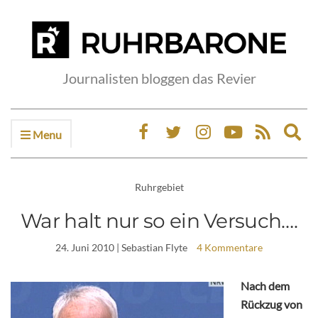
Journalisten bloggen das Revier
Menu
Ex
sea
fo
Ruhrgebiet
War halt nur so ein Versuch….
24. Juni 2010
| Sebastian Flyte
4 Kommentare
Nach dem
Rückzug von