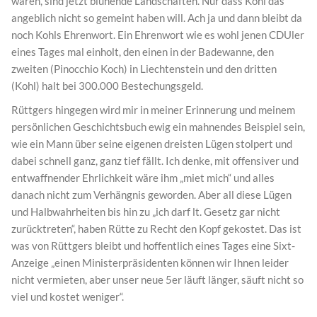
waren, sind jetzt blühende Landschaften. Nur dass Kohl das
angeblich nicht so gemeint haben will. Ach ja und dann bleibt da
noch Kohls Ehrenwort. Ein Ehrenwort wie es wohl jenen CDUler
eines Tages mal einholt, den einen in der Badewanne, den
zweiten (Pinocchio Koch) in Liechtenstein und den dritten
(Kohl) halt bei 300.000 Bestechungsgeld.
Rüttgers hingegen wird mir in meiner Erinnerung und meinem
persönlichen Geschichtsbuch ewig ein mahnendes Beispiel sein,
wie ein Mann über seine eigenen dreisten Lügen stolpert und
dabei schnell ganz, ganz tief fällt. Ich denke, mit offensiver und
entwaffnender Ehrlichkeit wäre ihm „miet mich“ und alles
danach nicht zum Verhängnis geworden. Aber all diese Lügen
und Halbwahrheiten bis hin zu „ich darf lt. Gesetz gar nicht
zurücktreten“, haben Rütte zu Recht den Kopf gekostet. Das ist
was von Rüttgers bleibt und hoffentlich eines Tages eine Sixt-
Anzeige „einen Ministerpräsidenten können wir Ihnen leider
nicht vermieten, aber unser neue 5er läuft länger, säuft nicht so
viel und kostet weniger“.