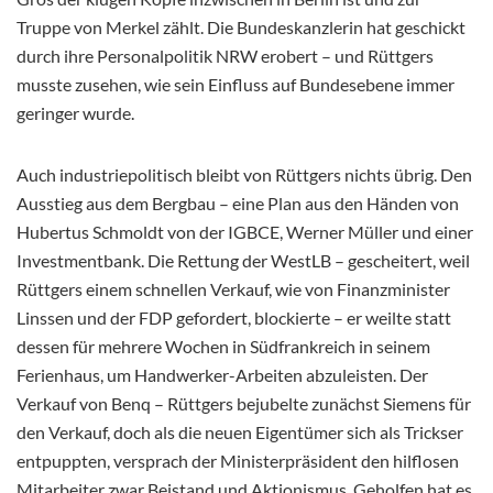
Truppe von Merkel zählt. Die Bundeskanzlerin hat geschickt
durch ihre Personalpolitik NRW erobert – und Rüttgers
musste zusehen, wie sein Einfluss auf Bundesebene immer
geringer wurde.
Auch industriepolitisch bleibt von Rüttgers nichts übrig. Den
Ausstieg aus dem Bergbau – eine Plan aus den Händen von
Hubertus Schmoldt von der IGBCE, Werner Müller und einer
Investmentbank. Die Rettung der WestLB – gescheitert, weil
Rüttgers einem schnellen Verkauf, wie von Finanzminister
Linssen und der FDP gefordert, blockierte – er weilte statt
dessen für mehrere Wochen in Südfrankreich in seinem
Ferienhaus, um Handwerker-Arbeiten abzuleisten. Der
Verkauf von Benq – Rüttgers bejubelte zunächst Siemens für
den Verkauf, doch als die neuen Eigentümer sich als Trickser
entpuppten, versprach der Ministerpräsident den hilflosen
Mitarbeiter zwar Beistand und Aktionismus. Geholfen hat es