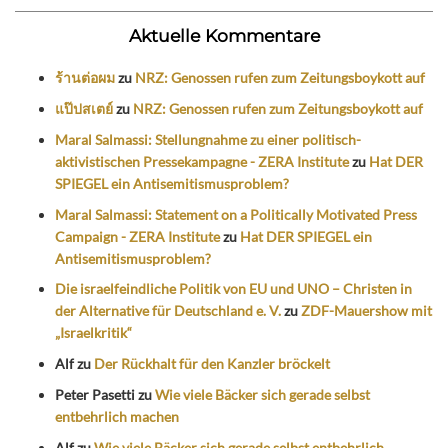
Aktuelle Kommentare
ร้านต่อผม
zu
NRZ: Genossen rufen zum Zeitungsboykott auf
แป๊ปสเตย์
zu
NRZ: Genossen rufen zum Zeitungsboykott auf
Maral Salmassi: Stellungnahme zu einer politisch-
aktivistischen Pressekampagne - ZERA Institute
zu
Hat DER
SPIEGEL ein Antisemitismusproblem?
Maral Salmassi: Statement on a Politically Motivated Press
Campaign - ZERA Institute
zu
Hat DER SPIEGEL ein
Antisemitismusproblem?
Die israelfeindliche Politik von EU und UNO – Christen in
der Alternative für Deutschland e. V.
zu
ZDF-Mauershow mit
„Israelkritik“
Alf
zu
Der Rückhalt für den Kanzler bröckelt
Peter Pasetti
zu
Wie viele Bäcker sich gerade selbst
entbehrlich machen
Alf
zu
Wie viele Bäcker sich gerade selbst entbehrlich