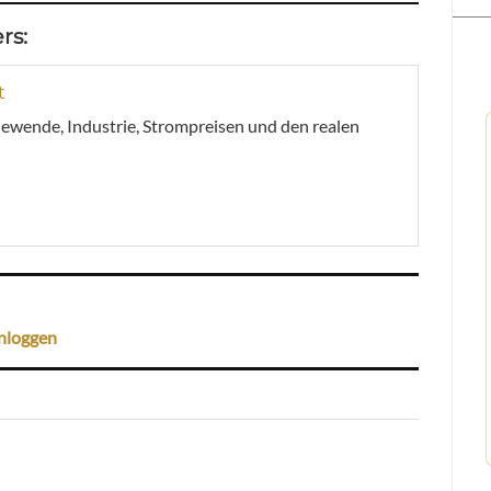
rs:
t
giewende, Industrie, Strompreisen und den realen
nloggen