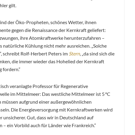
ler gilt.
eind der Öko-Propheten, schönes Wetter, ihnen
nte gegen die Renaissance der Kernkraft geliefert:
gezwungen, ihre Atomkraftwerke herunterzufahren –
ls natürliche Kühlung nicht mehr ausreichen. „Solche
 schreibt Rolf-Herbert Peters im
Stern
, „da sind sich die
denken, die immer wieder das Hohelied der Kernkraft
 fordern.“
isch veranlagte Professor für Regenerative
welle im Mittelmeer: Das westliche Mittelmeer ist 5 °C
ch müssen aufgrund einer außergewöhnlichen
sseln. Die Energieversorgung mit Kernkraftwerken wird
r unsicherer. Gut, dass wir in Deutschland auf
 – ein Vorbild auch für Länder wie Frankreich.“