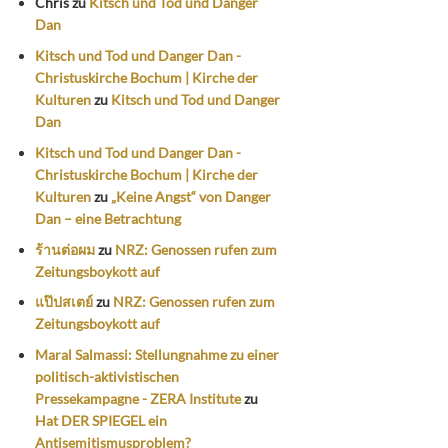
Chris
zu
Kitsch und Tod und Danger
Dan
Kitsch und Tod und Danger Dan -
Christuskirche Bochum | Kirche der
Kulturen
zu
Kitsch und Tod und Danger
Dan
Kitsch und Tod und Danger Dan -
Christuskirche Bochum | Kirche der
Kulturen
zu
„Keine Angst“ von Danger
Dan – eine Betrachtung
ร้านต่อผม
zu
NRZ: Genossen rufen zum
Zeitungsboykott auf
แป๊ปสเตย์
zu
NRZ: Genossen rufen zum
Zeitungsboykott auf
Maral Salmassi: Stellungnahme zu einer
politisch-aktivistischen
Pressekampagne - ZERA Institute
zu
Hat DER SPIEGEL ein
Antisemitismusproblem?