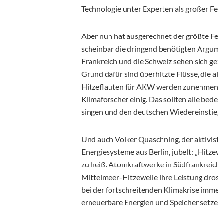
Technologie unter Experten als großer Feh
Aber nun hat ausgerechnet der größte F
scheinbar die dringend benötigten Argume
Frankreich und die Schweiz sehen sich 
Grund dafür sind überhitzte Flüsse, die a
Hitzeflauten für AKW werden zunehmen“,
Klimaforscher einig. Das sollten alle be
singen und den deutschen Wiedereinstieg
Und auch Volker Quaschning, der aktivist
Energiesysteme aus Berlin, jubelt: „Hitze
zu heiß. Atomkraftwerke in Südfrankrei
Mittelmeer-Hitzewelle ihre Leistung dro
bei der fortschreitenden Klimakrise imme
erneuerbare Energien und Speicher setzen