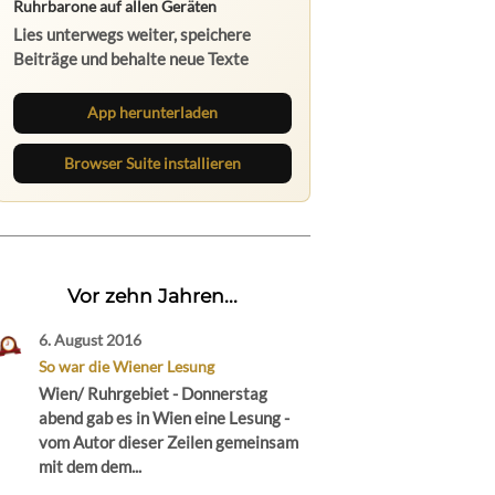
Ruhrbarone auf allen Geräten
Lies unterwegs weiter, speichere
Beiträge und behalte neue Texte
direkt im Browser im Blick.
App herunterladen
Browser Suite installieren
Vor zehn Jahren...
6. August 2016
So war die Wiener Lesung
Wien/ Ruhrgebiet - Donnerstag
abend gab es in Wien eine Lesung -
vom Autor dieser Zeilen gemeinsam
mit dem dem...