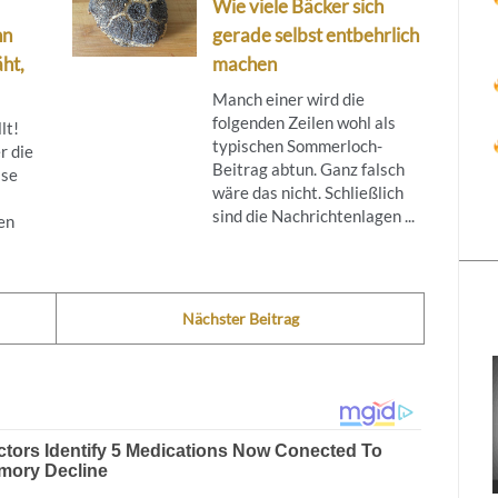
Wie viele Bäcker sich
nn
gerade selbst entbehrlich
ht,
machen
Manch einer wird die
folgenden Zeilen wohl als
lt!
typischen Sommerloch-
r die
Beitrag abtun. Ganz falsch
ise
wäre das nicht. Schließlich
sind die Nachrichtenlagen ...
en
Nächster Beitrag