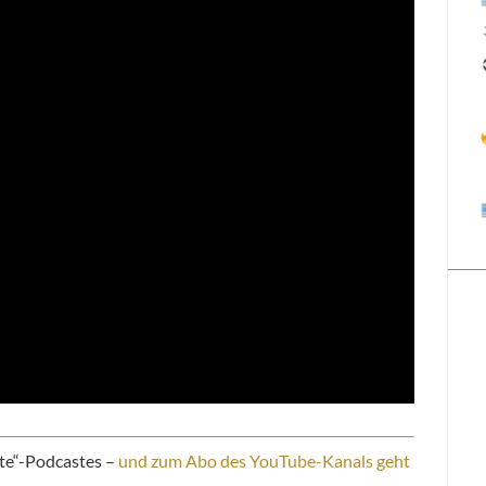
te“-Podcastes –
und zum Abo des YouTube-Kanals geht