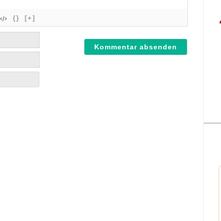
{}
[+]