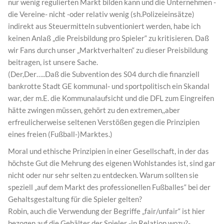
nur wenig regulierten Markt bilden kann und die Unternehmen -
die Vereine- nicht -oder relativ wenig (sh.Polizeieinsätze)
indirekt aus Steuermitteln subventioniert werden, habe ich
keinen Anlaß „die Preisbildung pro Spieler“ zu kritisieren. Daß
wir Fans durch unser „Marktverhalten“ zu dieser Preisbildung
beitragen, ist unsere Sache.
(Der,Der…..Daß die Subvention des S04 durch die finanziell
bankrotte Stadt GE kommunal- und sportpolitisch ein Skandal
war, der m.E. die Kommunalaufsicht und die DFL zum Eingreifen
hätte zwingen müssen, gehört zu den extremen,,aber
erfreulicherweise seltenen Verstößen gegen die Prinzipien
eines freien (Fußball-)Marktes.)
Moral und ethische Prinzipien in einer Gesellschaft, in der das
höchste Gut die Mehrung des eigenen Wohlstandes ist, sind gar
nicht oder nur sehr selten zu entdecken. Warum sollten sie
speziell „auf dem Markt des professionellen Fußballes“ bei der
Gehaltsgestaltung für die Spieler gelten?
Robin, auch die Verwendung der Begriffe „fair/unfair“ ist hier
bezogen auf die Gehälter der Spieler -in Relation wozu?-