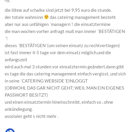
die löhne auf schalke sind jetzt bei 9,95 euro die stunde.
der totale wahnsinn
das cateirng management besteht
aber nur aus unfähigen ´managern´! die einsatztermine
die man wochen vorher anfragt muß man immer ´BESTÄTIGEN
´!
dieses ´BESTÄTIGEN´(um seinen einsatz zu rechtvertiegen)
ist fast immer 4-5 tage vor dem einsatz möglich.und die
anfangszeit
wird auch mal 3 stunden vor einsatztermin geändert.dann gibt
es tage die das catering management einfach vergisst, und sich
in seine ´CATERING WEBSIDE´EINLOGGT
(OBWOHL DAS GAR NICHT GEHT; WEIL MAN EIN EIGENES
PASSWORT BESITZT)
und einen einsatztermin hineinschreibt, einfach so , ohne
ankündiegung.
asozialer geht s nicht mehr .