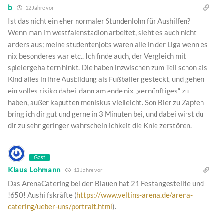
b
12 Jahre vor
Ist das nicht ein eher normaler Stundenlohn für Aushilfen?
Wenn man im westfalenstadion arbeitet, sieht es auch nicht
anders aus; meine studentenjobs waren alle in der Liga wenn es
nix besonderes war etc.. Ich finde auch, der Vergleich mit
spielergehaltern hinkt. Die haben inzwischen zum Teil schon als
Kind alles in ihre Ausbildung als Fußballer gesteckt, und gehen
ein volles risiko dabei, dann am ende nix „vernünftiges“ zu
haben, außer kaputten meniskus vielleicht. Son Bier zu Zapfen
bring ich dir gut und gerne in 3 Minuten bei, und dabei wirst du
dir zu sehr geringer wahrscheinlichkeit die Knie zerstören.
Gast
Klaus Lohmann
12 Jahre vor
Das ArenaCatering bei den Blauen hat 21 Festangestellte und
!650! Aushilfskräfte (
https://www.veltins-arena.de/arena-
catering/ueber-uns/portrait.html
).