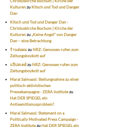
Christuskirche Bochum | Kirche der
Kulturen
zu
Kitsch und Tod und Danger
Dan
Kitsch und Tod und Danger Dan -
Christuskirche Bochum | Kirche der
Kulturen
zu
„Keine Angst“ von Danger
Dan – eine Betrachtung
ร้านต่อผม
zu
NRZ: Genossen rufen zum
Zeitungsboykott auf
แป๊ปสเตย์
zu
NRZ: Genossen rufen zum
Zeitungsboykott auf
Maral Salmassi: Stellungnahme zu einer
politisch-aktivistischen
Pressekampagne - ZERA Institute
zu
Hat DER SPIEGEL ein
Antisemitismusproblem?
Maral Salmassi: Statement on a
Politically Motivated Press Campaign -
ZERA Institute
zu
Hat DER SPIEGEL ein