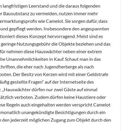
langfristigen Leerstand und die daraus folgenden
er Bausubstanz zu vermeiden, nutzen immer mehr
rmarktungsprofis wie Camelot. Sie sorgen dafür, dass
 und gepflegt werden. Insbesondere den angespannten
niert dieses Konzept hervorragend. Meist sind es
ig geringe Nutzungsgebühr die Objekte beziehen und das
afür nehmen diese Hauswächter neben einer extrem
eiche Unannehmlichkeiten in Kauf. Schaut man in das
hriften, die eher nach Jugendherberge als nach
oten. Der Besitz von Kerzen wird mit einer Geldstrafe
ufig gestellte Fragen“ auf der Internetseite des
: „Hauswächter dürfen nur zwei Gäste auf einmal
ätzlich verboten. Zudem dürfen keine Haustiere oder
ese Regeln auch eingehalten werden verspricht Camelot
 monatlich unangekündigte Besichtigungen durch ein
den jederzeit möglichen Zugang zum Objekt durch den