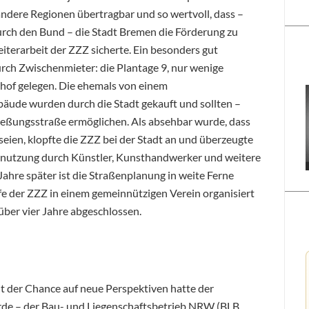
andere Regionen übertragbar und so wertvoll, dass –
ch den Bund – die Stadt Bremen die Förderung zu
terarbeit der ZZZ sicherte. Ein besonders gut
rch Zwischenmieter: die Plantage 9, nur wenige
f gelegen. Die ehemals von einem
ude wurden durch die Stadt gekauft und sollten –
ließungsstraße ermöglichen. Als absehbar wurde, dass
 seien, klopfte die ZZZ bei der Stadt an und überzeugte
nnutzung durch Künstler, Kunsthandwerker und weitere
ahre später ist die Straßenplanung in weite Ferne
lfe der ZZZ in einem gemeinnützigen Verein organisiert
über vier Jahre abgeschlossen.
t der Chance auf neue Perspektiven hatte der
örde – der Bau- und Liegenschaftsbetrieb NRW (BLB