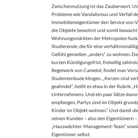
Zwischennutzung ist das Zauberwort. Um 
Probleme wie Vandalismus und Verfall d
Immobilieneigentümer den Service von Ve
die Objekte bewohnt und somit bewacht
Wohnungsmärkten der Metropolen funktio
Studierende, die für eine verhältnismäß
Gefühl genießen „anders“ zu wohnen. D
kurzen Kündigungsfrist, freiwillig zahlr
Regelwerk von Camelot, findet man Vorsc
Studentenbude klingen. „Kerzen sind verb
geahndet“, heißt es etwa in der Rubrik „Hä
Unternehmens. Und ein paar Sätze davor
empfangen, Partys sind im Objekt grunds
Kinder im Objekt wohnen.“ Und damit di
seinen Kunden – also den Eigentümern –
„Hauswächter-Management-Team“ sowie 
Eigentümer selbst.