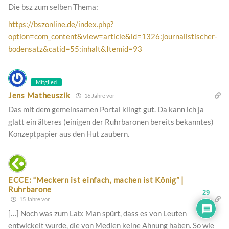
Die bsz zum selben Thema:
https://bszonline.de/index.php?
option=com_content&view=article&id=1326:journalistischer-
bodensatz&catid=55:inhalt&Itemid=93
Mitglied
Jens Matheuszik
16 Jahre vor
Das mit dem gemeinsamen Portal klingt gut. Da kann ich ja
glatt ein älteres (einigen der Ruhrbaronen bereits bekanntes)
Konzeptpapier aus den Hut zaubern.
ECCE: “Meckern ist einfach, machen ist König” |
Ruhrbarone
29
15 Jahre vor
[…] Noch was zum Lab: Man spürt, dass es von Leuten
entwickelt wurde, die von Medien keine Ahnung haben. So wie