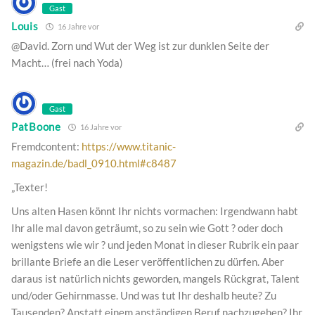
Gast
Louis
16 Jahre vor
@David. Zorn und Wut der Weg ist zur dunklen Seite der
Macht… (frei nach Yoda)
Gast
PatBoone
16 Jahre vor
Fremdcontent:
https://www.titanic-
magazin.de/badl_0910.html#c8487
„Texter!
Uns alten Hasen könnt Ihr nichts vormachen: Irgendwann habt
Ihr alle mal davon geträumt, so zu sein wie Gott ? oder doch
wenigstens wie wir ? und jeden Monat in dieser Rubrik ein paar
brillante Briefe an die Leser veröffentlichen zu dürfen. Aber
daraus ist natürlich nichts geworden, mangels Rückgrat, Talent
und/oder Gehirnmasse. Und was tut Ihr deshalb heute? Zu
Tausenden? Anstatt einem anständigen Beruf nachzugehen? Ihr