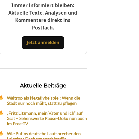
Immer informiert bleiben:
Aktuelle Texte, Analysen und
Kommentare direkt ins
Postfach.
Jetzt anmelden
Aktuelle Beiträge
Waltrop als Negativbeispiel: Wenn die
Stadt nur noch mäht, statt zu pflegen
„Fritz Litzmann, mein Vater und ich“ auf
3sat – Sehenswerte Pause-Doku nun auch
im Free-TV
Wie Putins deutsche Lautsprecher den
Leipziger Drohnenanschlag für