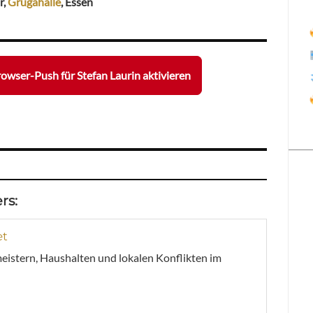
r,
Grugahalle
, Essen
owser-Push für Stefan Laurin aktivieren
rs:
et
meistern, Haushalten und lokalen Konflikten im