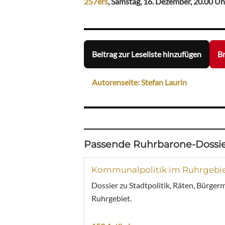
257ers
, Samstag, 16. Dezember, 20.00 Uh
Beitrag zur Leseliste hinzufügen
Br
Autorenseite: Stefan Laurin
Passende Ruhrbarone-Dossie
Kommunalpolitik im Ruhrgebi
Dossier zu Stadtpolitik, Räten, Bürger
Ruhrgebiet.