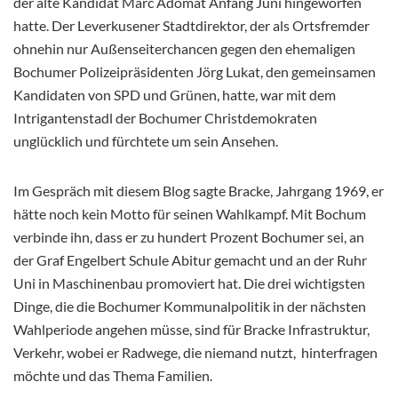
der alte Kandidat Marc Adomat Anfang Juni hingeworfen
hatte. Der Leverkusener Stadtdirektor, der als Ortsfremder
ohnehin nur Außenseiterchancen gegen den ehemaligen
Bochumer Polizeipräsidenten Jörg Lukat, den gemeinsamen
Kandidaten von SPD und Grünen, hatte, war mit dem
Intrigantenstadl der Bochumer Christdemokraten
unglücklich und fürchtete um sein Ansehen.
Im Gespräch mit diesem Blog sagte Bracke, Jahrgang 1969, er
hätte noch kein Motto für seinen Wahlkampf. Mit Bochum
verbinde ihn, dass er zu hundert Prozent Bochumer sei, an
der Graf Engelbert Schule Abitur gemacht und an der Ruhr
Uni in Maschinenbau promoviert hat. Die drei wichtigsten
Dinge, die die Bochumer Kommunalpolitik in der nächsten
Wahlperiode angehen müsse, sind für Bracke Infrastruktur,
Verkehr, wobei er Radwege, die niemand nutzt, hinterfragen
möchte und das Thema Familien.