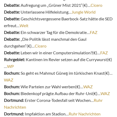
Debatte:
Aufregung um „Grüner Mist 2021“(€)…
Cicero
Debatte:
Unterlassene Hilfeleistung…
Jungle World
Debatte:
Geschichtsvergessene Baerbock-Satz hätte die SED
erfreut…
Welt
Debatte:
Ein schwarzer Tag für die Demokratie…
FAZ
Debatte:
„Die Politik lässt manchmal den Gaul
durchgehen“(€)…
Cicero
Debatte:
Leben wir in einer Computersimulation?(€)…
FAZ
Ruhrgebiet:
Kantinen im Revier setzen auf die Currywurst(€)
…
WP
Bochum:
So geht es Mahmut Güneş im türkischen Knast(€)…
WAZ
Bochum:
Wie Parteien zur Wahl werben(€)…
WAZ
Bochum:
Biedenkopf prägte Aufbau der Ruhr-Uni(€)…
WAZ
Dortmund:
Erster Corona-Todesfall seit Wochen…
Ruhr
Nachrichten
Dortmund:
Impfaktion am Stadion…
Ruhr Nachrichten