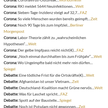
Corona:
RKI meldet 5644 Neuinfektionen…
Welt
Corona:
Sieben-Tage-Inzidenz steigt auf 32,7…
FAZ
Corona:
So viele Menschen wurden bereits geimpft…
Zeit
Corona:
Noch 90 Tage bis zum Impfziel…
Berliner
Morgenpost
Corona:
Labor-Theorie zählt zu „wahrscheinlichen
Hypothesen“…
Welt
Corona:
Der gelbe Impfpass reicht nicht(€)…
FAZ
Corona:
„Noch einmal durchhalten bis zum Frühjahr“…
Welt
Corona:
Wo Ungeimpfte bald nicht mehr rein dürfen…
Spiegel
Debatte:
Eine tödliche Frist für die Ortskräfte(€)…
Welt
Debatte:
Afghanistan ist unser Vietnam…
Zeit
Debatte:
Deutschland-Koalition macht Grüne nervös…
Welt
Debatte:
Was für Laschet spricht…
FAZ
Debatte:
Spott auf der Baustelle…
Spiegel
Debatte:
Noch ist Potsdam nicht gewonnen…
Zeit