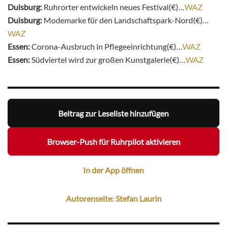
Duisburg:
Ruhrorter entwickeln neues Festival(€)…
WAZ
Duisburg:
Modemarke für den Landschaftspark-Nord(€)…
WAZ
Essen:
Corona-Ausbruch in Pflegeeinrichtung(€)…
WAZ
Essen:
Südviertel wird zur großen Kunstgalerie(€)…
WAZ
Beitrag zur Leseliste hinzufügen
Browser-Push für Ruhrpilot aktivieren
In der App öffnen
Autorenseite: Stefan Laurin