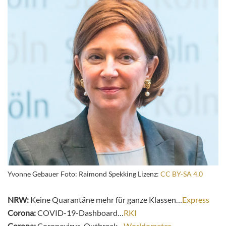
Yvonne Gebauer Foto: Raimond Spekking Lizenz:
CC BY-SA 4.0
NRW:
Keine Quarantäne mehr für ganze Klassen…
Express
Corona:
COVID-19-Dashboard…
RKI
Corona:
Coronavirus-Outbreak…
Worldometer