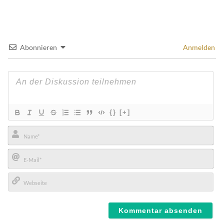
Abonnieren
Anmelden
{}
[+]
Name*
E-
Mail*
Webseite