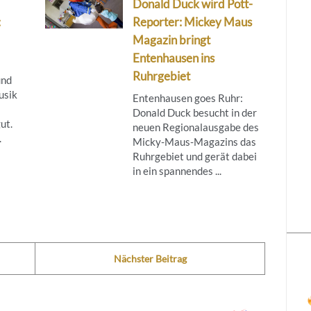
Donald Duck wird Pott-
:
Reporter: Mickey Maus
Magazin bringt
Entenhausen ins
Ruhrgebiet
und
usik
Entenhausen goes Ruhr:
Donald Duck besucht in der
ut.
neuen Regionalausgabe des
.
Micky‑Maus‑Magazins das
Ruhrgebiet und gerät dabei
in ein spannendes ...
Nächster Beitrag