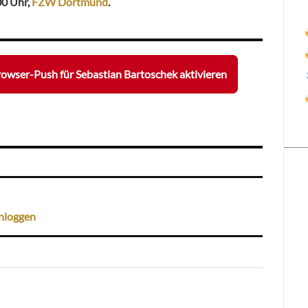
00 Uhr,
FZW Dortmund
.
owser-Push für Sebastian Bartoschek aktivieren
nloggen