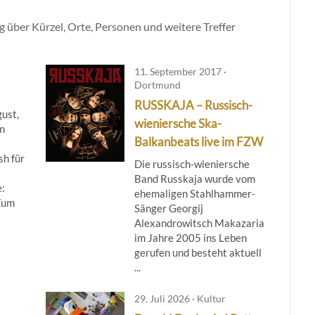
 über Kürzel, Orte, Personen und weitere Treffer
11. September 2017 ·
Dortmund
RUSSKAJA – Russisch-
gust,
wieniersche Ska-
n
Balkanbeats live im FZW
h für
Die russisch-wieniersche
Band Russkaja wurde vom
e:
ehemaligen Stahlhammer-
Zum
Sänger Georgij
Alexandrowitsch Makazaria
im Jahre 2005 ins Leben
gerufen und besteht aktuell
...
29. Juli 2026 · Kultur