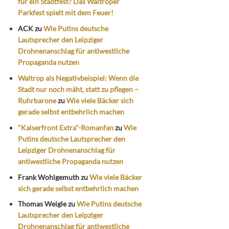
für ein Stadtfest? Das Waltroper
Parkfest spielt mit dem Feuer!
ACK
zu
Wie Putins deutsche
Lautsprecher den Leipziger
Drohnenanschlag für antiwestliche
Propaganda nutzen
Waltrop als Negativbeispiel: Wenn die
Stadt nur noch mäht, statt zu pflegen –
Ruhrbarone
zu
Wie viele Bäcker sich
gerade selbst entbehrlich machen
"Kaiserfront Extra"-Romanfan
zu
Wie
Putins deutsche Lautsprecher den
Leipziger Drohnenanschlag für
antiwestliche Propaganda nutzen
Frank Wohlgemuth
zu
Wie viele Bäcker
sich gerade selbst entbehrlich machen
Thomas Weigle
zu
Wie Putins deutsche
Lautsprecher den Leipziger
Drohnenanschlag für antiwestliche