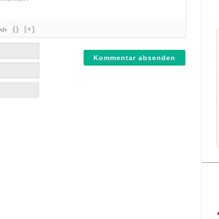
{}
[+]