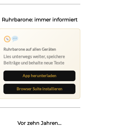
Ruhrbarone: immer informiert
Ruhrbarone auf allen Geräten
Lies unterwegs weiter, speichere
Beiträge und behalte neue Texte
direkt im Browser im Blick.
App herunterladen
Browser Suite installieren
Vor zehn Jahren...