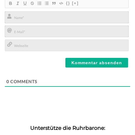
{}
[+]
Name*
E-
Mail*
Webseite
0
COMMENTS
Unterstütze die Ruhrbarone: