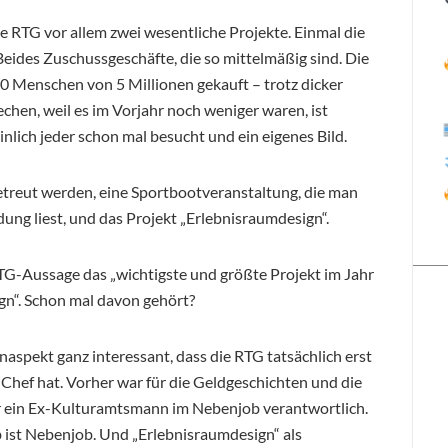
e RTG vor allem zwei wesentliche Projekte. Einmal die
eides Zuschussgeschäfte, die so mittelmäßig sind. Die
 Menschen von 5 Millionen gekauft – trotz dicker
hen, weil es im Vorjahr noch weniger waren, ist
nlich jeder schon mal besucht und ein eigenes Bild.
treut werden, eine Sportbootveranstaltung, die man
ung liest, und das Projekt „Erlebnisraumdesign“.
RTG-Aussage das „wichtigste und größte Projekt im Jahr
gn“. Schon mal davon gehört?
pekt ganz interessant, dass die RTG tatsächlich erst
 Chef hat. Vorher war für die Geldgeschichten und die
ur ein Ex-Kulturamtsmann im Nebenjob verantwortlich.
 ist Nebenjob. Und „Erlebnisraumdesign“ als