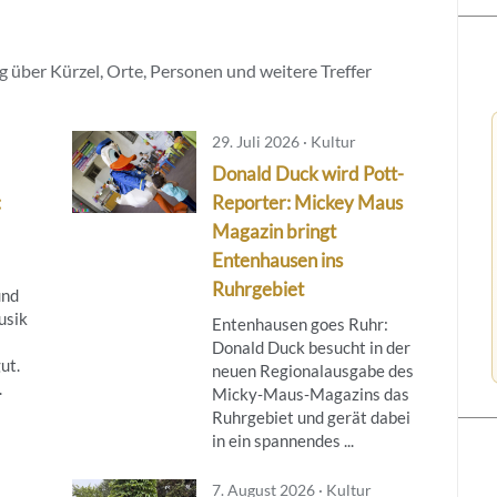
 über Kürzel, Orte, Personen und weitere Treffer
29. Juli 2026 · Kultur
Donald Duck wird Pott-
:
Reporter: Mickey Maus
Magazin bringt
Entenhausen ins
Ruhrgebiet
und
usik
Entenhausen goes Ruhr:
Donald Duck besucht in der
ut.
neuen Regionalausgabe des
.
Micky‑Maus‑Magazins das
Ruhrgebiet und gerät dabei
in ein spannendes ...
7. August 2026 · Kultur