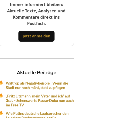
Immer informiert bleiben:
Aktuelle Texte, Analysen und
Kommentare direkt ins
Postfach.
Jetzt anmelden
Aktuelle Beiträge
Waltrop als Negativbeispiel: Wenn die
Stadt nur noch mäht, statt zu pflegen
„Fritz Litzmann, mein Vater und ich“ auf
3sat – Sehenswerte Pause-Doku nun auch
im Free-TV
Wie Putins deutsche Lautsprecher den
Leipziger Drohnenanschlag für