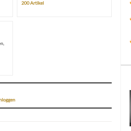
200 Artikel
n,
nloggen