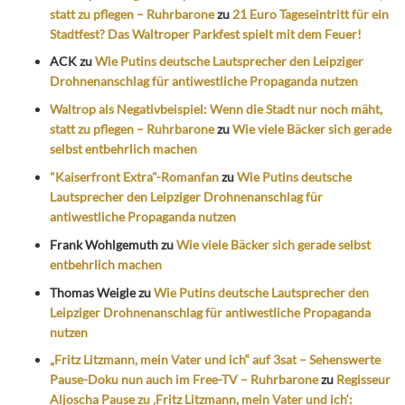
statt zu pflegen – Ruhrbarone
zu
21 Euro Tageseintritt für ein
Stadtfest? Das Waltroper Parkfest spielt mit dem Feuer!
ACK
zu
Wie Putins deutsche Lautsprecher den Leipziger
Drohnenanschlag für antiwestliche Propaganda nutzen
Waltrop als Negativbeispiel: Wenn die Stadt nur noch mäht,
statt zu pflegen – Ruhrbarone
zu
Wie viele Bäcker sich gerade
selbst entbehrlich machen
"Kaiserfront Extra"-Romanfan
zu
Wie Putins deutsche
Lautsprecher den Leipziger Drohnenanschlag für
antiwestliche Propaganda nutzen
Frank Wohlgemuth
zu
Wie viele Bäcker sich gerade selbst
entbehrlich machen
Thomas Weigle
zu
Wie Putins deutsche Lautsprecher den
Leipziger Drohnenanschlag für antiwestliche Propaganda
nutzen
„Fritz Litzmann, mein Vater und ich“ auf 3sat – Sehenswerte
Pause-Doku nun auch im Free-TV – Ruhrbarone
zu
Regisseur
Aljoscha Pause zu ‚Fritz Litzmann, mein Vater und ich‘: