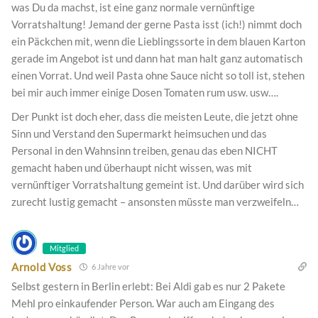
was Du da machst, ist eine ganz normale vernünftige
Vorratshaltung! Jemand der gerne Pasta isst (ich!) nimmt doch
ein Päckchen mit, wenn die Lieblingssorte in dem blauen Karton
gerade im Angebot ist und dann hat man halt ganz automatisch
einen Vorrat. Und weil Pasta ohne Sauce nicht so toll ist, stehen
bei mir auch immer einige Dosen Tomaten rum usw. usw….
Der Punkt ist doch eher, dass die meisten Leute, die jetzt ohne
Sinn und Verstand den Supermarkt heimsuchen und das
Personal in den Wahnsinn treiben, genau das eben NICHT
gemacht haben und überhaupt nicht wissen, was mit
vernünftiger Vorratshaltung gemeint ist. Und darüber wird sich
zurecht lustig gemacht – ansonsten müsste man verzweifeln…
Mitglied
Arnold Voss
6 Jahre vor
Selbst gestern in Berlin erlebt: Bei Aldi gab es nur 2 Pakete
Mehl pro einkaufender Person. War auch am Eingang des