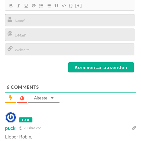
{}
[+]
Name*
E-
Mail*
Webseite
6
COMMENTS
Älteste
Gast
puck
6 Jahre vor
Lieber Robin,