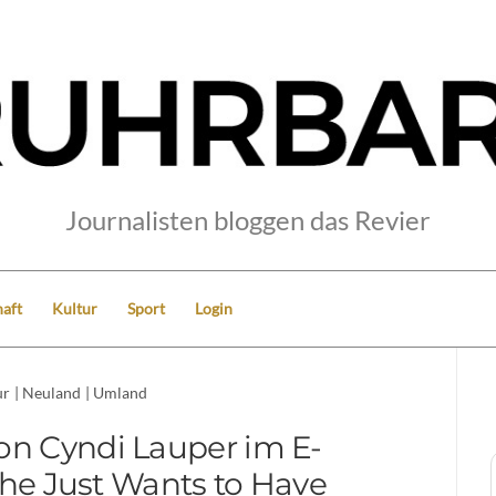
Journalisten bloggen das Revier
aft
Kultur
Sport
Login
ur
|
Neuland
|
Umland
on Cyndi Lauper im E-
She Just Wants to Have