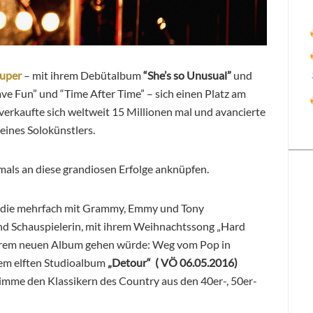
auper
– mit ihrem Debütalbum
“She’s so Unusual”
und
ave Fun” und “Time After Time” – sich einen Platz am
erkaufte sich weltweit 15 Millionen mal und avancierte
ines Solokünstlers.
mals an diese grandiosen Erfolge anknüpfen.
e die mehrfach mit Grammy, Emmy und Tony
nd Schauspielerin, mit ihrem Weihnachtssong „Hard
ihrem neuen Album gehen würde: Weg vom Pop in
em elften Studioalbum
„Detour“ ( VÖ 06.05.2016)
imme den Klassikern des Country aus den 40er-, 50er-