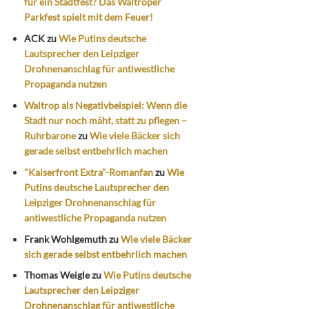
für ein Stadtfest? Das Waltroper
Parkfest spielt mit dem Feuer!
ACK
zu
Wie Putins deutsche
Lautsprecher den Leipziger
Drohnenanschlag für antiwestliche
Propaganda nutzen
Waltrop als Negativbeispiel: Wenn die
Stadt nur noch mäht, statt zu pflegen –
Ruhrbarone
zu
Wie viele Bäcker sich
gerade selbst entbehrlich machen
"Kaiserfront Extra"-Romanfan
zu
Wie
Putins deutsche Lautsprecher den
Leipziger Drohnenanschlag für
antiwestliche Propaganda nutzen
Frank Wohlgemuth
zu
Wie viele Bäcker
sich gerade selbst entbehrlich machen
Thomas Weigle
zu
Wie Putins deutsche
Lautsprecher den Leipziger
Drohnenanschlag für antiwestliche