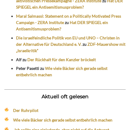
aktivistischen Pressekampagne - ZERA Institute
zu
Hat DER
SPIEGEL ein Antisemitismusproblem?
Maral Salmassi: Statement on a Politically Motivated Press
Campaign - ZERA Institute
zu
Hat DER SPIEGEL ein
Antisemitismusproblem?
Die israelfeindliche Politik von EU und UNO – Christen in
der Alternative für Deutschland e. V.
zu
ZDF-Mauershow mit
„Israelkritik“
Alf
zu
Der Rückhalt für den Kanzler bröckelt
Peter Pasetti
zu
Wie viele Bäcker sich gerade selbst
entbehrlich machen
Aktuell oft gelesen
Der Ruhrpilot
Wie viele Bäcker sich gerade selbst entbehrlich machen
„Ich sollte eine einladende, aber nicht auf die Antwort