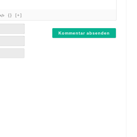
{}
[+]