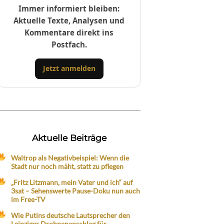
Immer informiert bleiben:
Aktuelle Texte, Analysen und
Kommentare direkt ins
Postfach.
Jetzt anmelden
Aktuelle Beiträge
Waltrop als Negativbeispiel: Wenn die
Stadt nur noch mäht, statt zu pflegen
„Fritz Litzmann, mein Vater und ich“ auf
3sat – Sehenswerte Pause-Doku nun auch
im Free-TV
Wie Putins deutsche Lautsprecher den
Leipziger Drohnenanschlag für