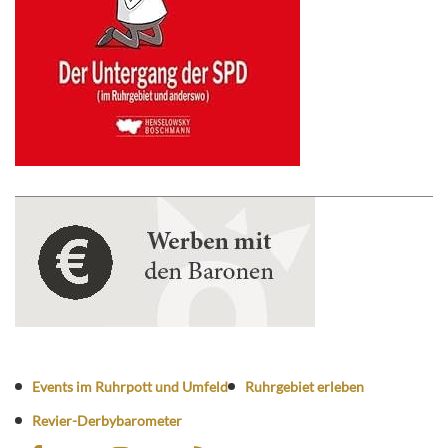
Events im Ruhrpott und Umfeld
Ruhrgebiet erleben
Revier-Derbybarometer