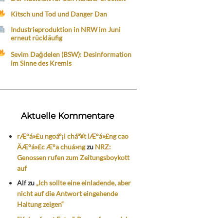
Kitsch und Tod und Danger Dan
Industrieproduktion in NRW im Juni
erneut rückläufig
Sevim Dağdelen (BSW): Desinformation
im Sinne des Kremls
Aktuelle Kommentare
rÆ°á»£u ngoáº¡i cháº¥t lÆ°á»£ng cao
ÄÆ°á»£c Æ°a chuá»ng
zu
NRZ:
Genossen rufen zum Zeitungsboykott
auf
Alf
zu
„Ich sollte eine einladende, aber
nicht auf die Antwort eingehende
Haltung zeigen“