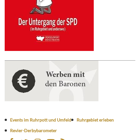
Events im Ruhrpott und Umfeld
Ruhrgebiet erleben
Revier-Derbybarometer