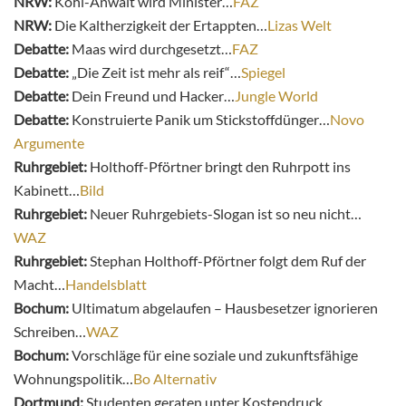
NRW:
Kohl-Anwalt wird Minister…
FAZ
NRW:
Die Kaltherzigkeit der Ertappten…
Lizas Welt
Debatte:
Maas wird durchgesetzt…
FAZ
Debatte:
„Die Zeit ist mehr als reif“…
Spiegel
Debatte:
Dein Freund und Hacker…
Jungle World
Debatte:
Konstruierte Panik um Stickstoffdünger…
Novo
Argumente
Ruhrgebiet:
Holthoff-Pförtner bringt den Ruhrpott ins
Kabinett…
Bild
Ruhrgebiet:
Neuer Ruhrgebiets-Slogan ist so neu nicht…
WAZ
Ruhrgebiet:
Stephan Holthoff-Pförtner folgt dem Ruf der
Macht…
Handelsblatt
Bochum:
Ultimatum abgelaufen – Hausbesetzer ignorieren
Schreiben…
WAZ
Bochum:
Vorschläge für eine soziale und zukunftsfähige
Wohnungspolitik…
Bo Alternativ
Dortmund:
Studenten geraten unter Kostendruck…