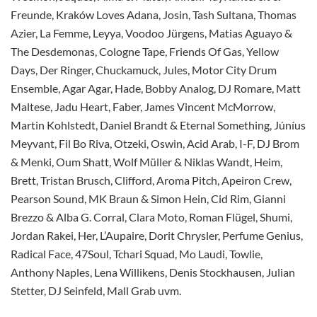
Freunde, Kraków Loves Adana, Josin, Tash Sultana, Thomas
Azier, La Femme, Leyya, Voodoo Jürgens, Matias Aguayo &
The Desdemonas, Cologne Tape, Friends Of Gas, Yellow
Days, Der Ringer, Chuckamuck, Jules, Motor City Drum
Ensemble, Agar Agar, Hade, Bobby Analog, DJ Romare, Matt
Maltese, Jadu Heart, Faber, James Vincent McMorrow,
Martin Kohlstedt, Daniel Brandt & Eternal Something, Júníus
Meyvant, Fil Bo Riva, Otzeki, Oswin, Acid Arab, I-F, DJ Brom
& Menki, Oum Shatt, Wolf Müller & Niklas Wandt, Heim,
Brett, Tristan Brusch, Clifford, Aroma Pitch, Apeiron Crew,
Pearson Sound, MK Braun & Simon Hein, Cid Rim, Gianni
Brezzo & Alba G. Corral, Clara Moto, Roman Flügel, Shumi,
Jordan Rakei, Her, L’Aupaire, Dorit Chrysler, Perfume Genius,
Radical Face, 47Soul, Tchari Squad, Mo Laudi, Towlie,
Anthony Naples, Lena Willikens, Denis Stockhausen, Julian
Stetter, DJ Seinfeld, Mall Grab uvm.