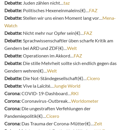
Debatte:
Juden zählen nicht…
taz
Debatte:
Politisches Hexeneinmaleins(€)…
FAZ
Debatte:
Stellen wir uns einen Moment lang vor…
Mena-
Watch
Debatte:
Nicht mehr nur Opfer sein(€)…
FAZ
Debatte:
Sprachwissenschaftler üben scharfe Kritik am
Gendern bei ARD und ZDF(€)…
Welt
Debatte:
Operationen im Akkord…
FAZ
Debatte:
Die stille Mehrheit sollte sich endlich gegen das
Gendern wehren(€)…
Welt
Debatte:
Die Not-Ständegesellschaft(€)…
Cicero
Debatte:
Vive la Laïcité…
Jungle World
Corona:
COVID-19-Dashboard…
RKI
Corona:
Coronavirus-Outbreak…
Worldometer
Corona:
Die ungestraften Verfehlungen der
Pandemiepolitik(€)…
Cicero
Corona:
Das Trauma der Corona-Mütter(€)…
Zeit