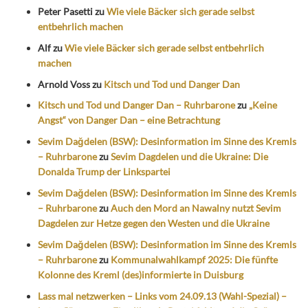
Peter Pasetti
zu
Wie viele Bäcker sich gerade selbst
entbehrlich machen
Alf
zu
Wie viele Bäcker sich gerade selbst entbehrlich
machen
Arnold Voss
zu
Kitsch und Tod und Danger Dan
Kitsch und Tod und Danger Dan – Ruhrbarone
zu
„Keine
Angst“ von Danger Dan – eine Betrachtung
Sevim Dağdelen (BSW): Desinformation im Sinne des Kremls
– Ruhrbarone
zu
Sevim Dagdelen und die Ukraine: Die
Donalda Trump der Linkspartei
Sevim Dağdelen (BSW): Desinformation im Sinne des Kremls
– Ruhrbarone
zu
Auch den Mord an Nawalny nutzt Sevim
Dagdelen zur Hetze gegen den Westen und die Ukraine
Sevim Dağdelen (BSW): Desinformation im Sinne des Kremls
– Ruhrbarone
zu
Kommunalwahlkampf 2025: Die fünfte
Kolonne des Kreml (des)informierte in Duisburg
Lass mal netzwerken – Links vom 24.09.13 (Wahl-Spezial) –