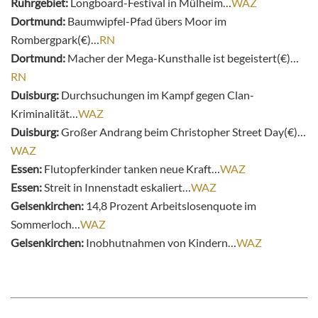
Ruhrgebiet:
Longboard-Festival in Mülheim…
WAZ
Dortmund:
Baumwipfel-Pfad übers Moor im
Rombergpark(€)…
RN
Dortmund:
Macher der Mega-Kunsthalle ist begeistert(€)…
RN
Duisburg:
Durchsuchungen im Kampf gegen Clan-
Kriminalität…
WAZ
Duisburg:
Großer Andrang beim Christopher Street Day(€)…
WAZ
Essen:
Flutopferkinder tanken neue Kraft…
WAZ
Essen:
Streit in Innenstadt eskaliert…
WAZ
Gelsenkirchen:
14,8 Prozent Arbeitslosenquote im
Sommerloch…
WAZ
Gelsenkirchen:
Inobhutnahmen von Kindern…
WAZ