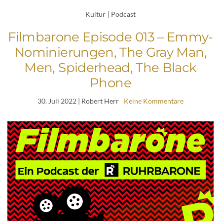
Kultur
|
Podcast
Filmbarone Episode 013 – Emmy-
Nominierungen, The Gray Man,
Men, Spiderhead, The Black
Phone
30. Juli 2022
| Robert Herr
Keine Kommentare