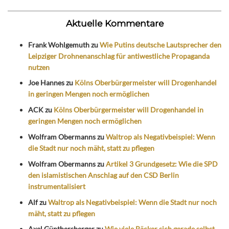
Aktuelle Kommentare
Frank Wohlgemuth
zu
Wie Putins deutsche Lautsprecher den
Leipziger Drohnenanschlag für antiwestliche Propaganda
nutzen
Joe Hannes
zu
Kölns Oberbürgermeister will Drogenhandel
in geringen Mengen noch ermöglichen
ACK
zu
Kölns Oberbürgermeister will Drogenhandel in
geringen Mengen noch ermöglichen
Wolfram Obermanns
zu
Waltrop als Negativbeispiel: Wenn
die Stadt nur noch mäht, statt zu pflegen
Wolfram Obermanns
zu
Artikel 3 Grundgesetz: Wie die SPD
den islamistischen Anschlag auf den CSD Berlin
instrumentalisiert
Alf
zu
Waltrop als Negativbeispiel: Wenn die Stadt nur noch
mäht, statt zu pflegen
Axel Günthersberger
zu
Wie viele Bäcker sich gerade selbst