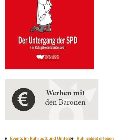
Events im Ruhrpott und Umfeld
Ruhrgebiet erleben