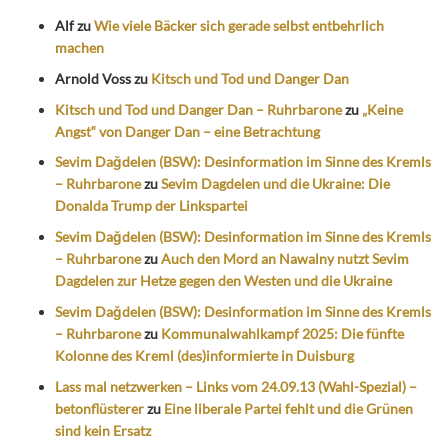
Alf
zu
Wie viele Bäcker sich gerade selbst entbehrlich
machen
Arnold Voss
zu
Kitsch und Tod und Danger Dan
Kitsch und Tod und Danger Dan – Ruhrbarone
zu
„Keine
Angst“ von Danger Dan – eine Betrachtung
Sevim Dağdelen (BSW): Desinformation im Sinne des Kremls
– Ruhrbarone
zu
Sevim Dagdelen und die Ukraine: Die
Donalda Trump der Linkspartei
Sevim Dağdelen (BSW): Desinformation im Sinne des Kremls
– Ruhrbarone
zu
Auch den Mord an Nawalny nutzt Sevim
Dagdelen zur Hetze gegen den Westen und die Ukraine
Sevim Dağdelen (BSW): Desinformation im Sinne des Kremls
– Ruhrbarone
zu
Kommunalwahlkampf 2025: Die fünfte
Kolonne des Kreml (des)informierte in Duisburg
Lass mal netzwerken – Links vom 24.09.13 (Wahl-Spezial) –
betonflüsterer
zu
Eine liberale Partei fehlt und die Grünen
sind kein Ersatz