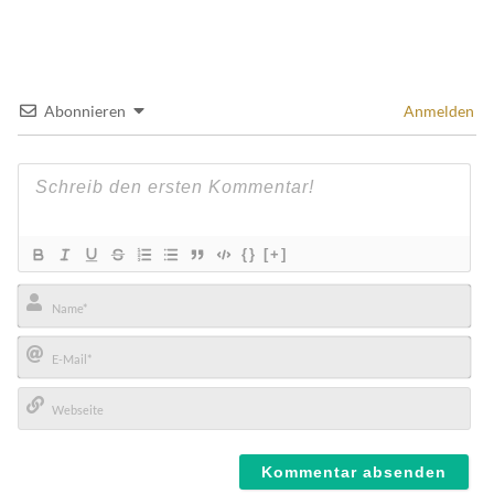
Abonnieren
Anmelden
{}
[+]
Name*
E-
Mail*
Webseite