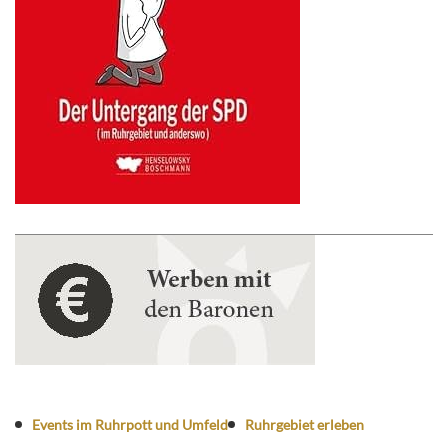
Events im Ruhrpott und Umfeld
Ruhrgebiet erleben