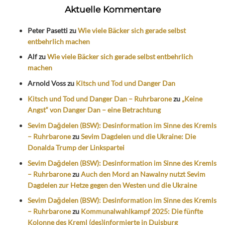
Aktuelle Kommentare
Peter Pasetti
zu
Wie viele Bäcker sich gerade selbst
entbehrlich machen
Alf
zu
Wie viele Bäcker sich gerade selbst entbehrlich
machen
Arnold Voss
zu
Kitsch und Tod und Danger Dan
Kitsch und Tod und Danger Dan – Ruhrbarone
zu
„Keine
Angst“ von Danger Dan – eine Betrachtung
Sevim Dağdelen (BSW): Desinformation im Sinne des Kremls
– Ruhrbarone
zu
Sevim Dagdelen und die Ukraine: Die
Donalda Trump der Linkspartei
Sevim Dağdelen (BSW): Desinformation im Sinne des Kremls
– Ruhrbarone
zu
Auch den Mord an Nawalny nutzt Sevim
Dagdelen zur Hetze gegen den Westen und die Ukraine
Sevim Dağdelen (BSW): Desinformation im Sinne des Kremls
– Ruhrbarone
zu
Kommunalwahlkampf 2025: Die fünfte
Kolonne des Kreml (des)informierte in Duisburg