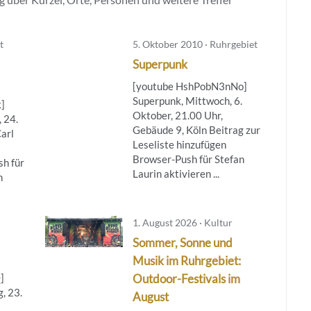
t
5. Oktober 2010 · Ruhrgebiet
Superpunk
[youtube HshPobN3nNo]
Superpunk, Mittwoch, 6.
]
Oktober, 21.00 Uhr,
 24.
Gebäude 9, Köln Beitrag zur
arl
Leseliste hinzufügen
Browser-Push für Stefan
h für
Laurin aktivieren ...
n
1. August 2026 · Kultur
Sommer, Sonne und
Musik im Ruhrgebiet:
]
Outdoor-Festivals im
, 23.
August