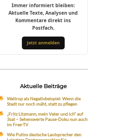
Immer informiert bleiben:
Aktuelle Texte, Analysen und
Kommentare direkt ins
Postfach.
Jetzt anmelden
Aktuelle Beiträge
Waltrop als Negativbeispiel: Wenn die
Stadt nur noch mäht, statt zu pflegen
„Fritz Litzmann, mein Vater und ich“ auf
3sat – Sehenswerte Pause-Doku nun auch
im Free-TV
Wie Putins deutsche Lautsprecher den
Leipziger Drohnenanschlag für