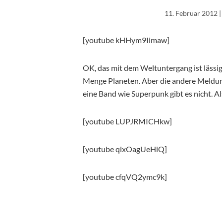
11. Februar 2012
|
[youtube kHHym9Iimaw]
OK, das mit dem Weltuntergang ist lässig
Menge Planeten. Aber die andere Meldung
eine Band wie Superpunk gibt es nicht. Al
[youtube LUPJRMICHkw]
[youtube qlxOagUeHiQ]
[youtube cfqVQ2ymc9k]