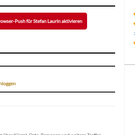
owser-Push für Stefan Laurin aktivieren
nloggen
 über Kürzel, Orte, Personen und weitere Treffer