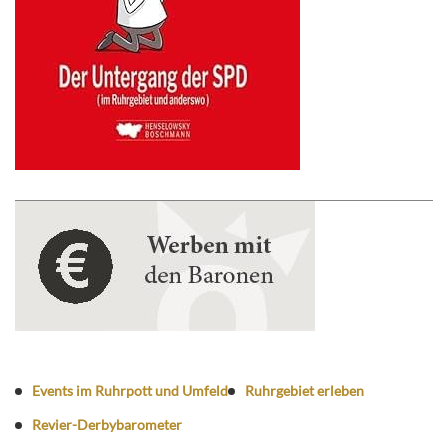
Events im Ruhrpott und Umfeld
Ruhrgebiet erleben
Revier-Derbybarometer