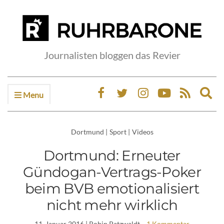
Journalisten bloggen das Revier
Menu
Ex
sea
fo
Dortmund
|
Sport
|
Videos
Dortmund: Erneuter
Gündogan-Vertrags-Poker
beim BVB emotionalisiert
nicht mehr wirklich
11. Januar 2016
| Robin Patzwaldt
1 Kommentar