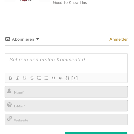
Abonnieren
Anmelden
{}
[+]
Name*
E-
Mail*
Webseite