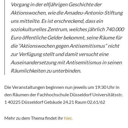
Vorgang in der elfjährigen Geschichte der
Aktionswochen, wie die Amadeu-Antonio-Stiftung
uns mitteilte. Es ist erschreckend, dass ein
soziokulturelles Zentrum, welches jährlich 740.000
Euro öffentliche Gelder bekommt, seine Räume für
die “Aktionswochen gegen Antisemitismus” nicht
zur Verfügung stellt und damit versucht eine
Auseinandersetzung mit Antisemitismus in seinen
Räumlichkeiten zu unterbinden.
Die Ver­an­stal­tun­gen be­gin­nen nun je­weils um 19:30 Uhr in
den Räu­men der Fach­hoch­schu­le Düs­sel­dorf Uni­ver­si­täts­str.
1 40225 Düs­sel­dorf Ge­bäu­de 24.​21 Raum 02.​61/​62
Mehr zu dem Thema findet ihr
hier
.