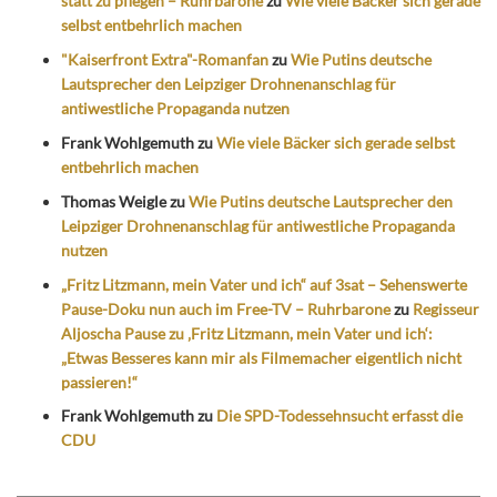
statt zu pflegen – Ruhrbarone
zu
Wie viele Bäcker sich gerade
selbst entbehrlich machen
"Kaiserfront Extra"-Romanfan
zu
Wie Putins deutsche
Lautsprecher den Leipziger Drohnenanschlag für
antiwestliche Propaganda nutzen
Frank Wohlgemuth
zu
Wie viele Bäcker sich gerade selbst
entbehrlich machen
Thomas Weigle
zu
Wie Putins deutsche Lautsprecher den
Leipziger Drohnenanschlag für antiwestliche Propaganda
nutzen
„Fritz Litzmann, mein Vater und ich“ auf 3sat – Sehenswerte
Pause-Doku nun auch im Free-TV – Ruhrbarone
zu
Regisseur
Aljoscha Pause zu ‚Fritz Litzmann, mein Vater und ich‘:
„Etwas Besseres kann mir als Filmemacher eigentlich nicht
passieren!“
Frank Wohlgemuth
zu
Die SPD-Todessehnsucht erfasst die
CDU